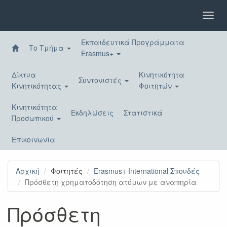
Παράκαμψη
προς
Toggl
το
navig
κυρίως
Εκπαιδευτικά Προγράμματα
περιεχόμενο
Το Τμήμα
Erasmus+
Δίκτυα
Κινητικότητα
Συντονιστές
Κινητικότητας
Φοιτητών
Κινητικότητα
Εκδηλώσεις
Στατιστικά
Προσωπικού
Επικοινωνία
Αρχική
Φοιτητές
Erasmus+ International Σπουδές
Πρόσθετη χρηματοδότηση ατόμων με αναπηρία
Πρόσθετη