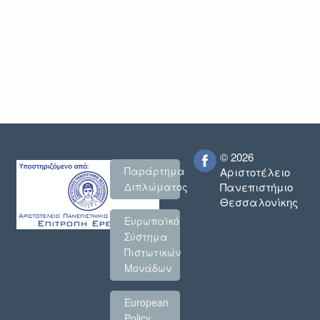
© 2026
Παράρτημα
Αριστοτέλειο
Πανεπιστήμιο
Διπλώματος
Θεσσαλονίκης
Ευρωπαϊκό
Σύστημα
Πιστωτικών
Μονάδων
European
Policy