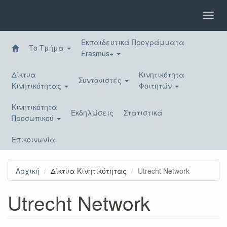
Παράκαμψη
προς
Toggl
το
navig
κυρίως
Εκπαιδευτικά Προγράμματα
περιεχόμενο
Το Τμήμα
Erasmus+
Δίκτυα
Κινητικότητα
Συντονιστές
Κινητικότητας
Φοιτητών
Κινητικότητα
Εκδηλώσεις
Στατιστικά
Προσωπικού
Επικοινωνία
Αρχική
Δίκτυα Κινητικότητας
Utrecht Network
Utrecht Network