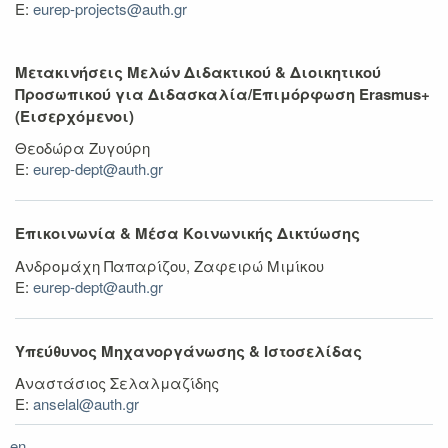
Ε:
eurep-projects@auth.gr
Μετακινήσεις Μελών Διδακτικού & Διοικητικού
Προσωπικού για Διδασκαλία/Επιμόρφωση
Erasmus+
(Εισερχόμενοι)
Θεοδώρα Ζυγούρη
Ε:
eurep-dept@auth.gr
Επικοινωνία & Μέσα Κοινωνικής Δικτύωσης
Ανδρομάχη Παπαρίζου, Ζαφειρώ Μιμίκου
Ε:
eurep-dept@auth.gr
Υπεύθυνος Μηχανοργάνωσης & Ιστοσελίδας
Αναστάσιος Σελαλμαζίδης
Ε:
anselal@auth.gr
en