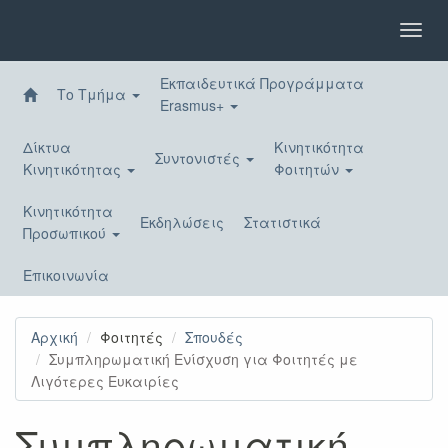
Παράκαμψη
προς
Toggl
το
navig
κυρίως
Εκπαιδευτικά Προγράμματα
περιεχόμενο
Το Τμήμα
Erasmus+
Δίκτυα
Κινητικότητα
Συντονιστές
Κινητικότητας
Φοιτητών
Κινητικότητα
Εκδηλώσεις
Στατιστικά
Προσωπικού
Επικοινωνία
Αρχική
Φοιτητές
Σπουδές
Συμπληρωματική Ενίσχυση για Φοιτητές με
Λιγότερες Ευκαιρίες
Συμπληρωματική