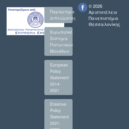
© 2026
Παράρτημα
Αριστοτέλειο
Πανεπιστήμιο
Διπλώματος
Θεσσαλονίκης
Ευρωπαϊκό
Σύστημα
Πιστωτικών
Μονάδων
European
Policy
Statement
2014-
2021
Erasmus
Policy
Statement
2021-