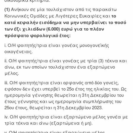
(1)
Ανήκουν σε μία τουλάχιστον από τις παρακάτω
Κοινωνικές Ομάδες με Λιγότερες Ευκαιρίες και
το
κατά κεφαλήν εισόδημα να μην υπερβαίνει το ποσό
των έξι χιλιάδων (6.000) ευρώ για το πλέον
πρόσφατο φορολογικό έτος:
i. Ο/Η φοιτητής/τρια είναι γονέας μονογονεϊκής
οικογένειας.
ii. Ο/Η φοιτητής/τρια είναι γονέας με τρία (3) τέκνα και
άνω, εκ των οποίων τουλάχιστον ένα εξαρτώμενο
μέλος.
iii. Ο/Η φοιτητής/τρια είναι ορφανός από δύο γονείς,
εφόσον δεν έχει υπερβεί το 25ο έτος της ηλικίας του. Ως
ημερομηνία γέννησης θεωρείται η 31η Δεκεμβρίου του
έτους γέννησης και ως ημερομηνία συμπλήρωσης του
25ου έτους, θεωρείται η 31η Δεκεμβρίου 2023.
iv. Ο/Η φοιτητής/τρια είναι εξαρτώμενο μέλος γονέα με
τρία τέκνα και άνω (εξαρτώμενα ή μη).
v. Ο/Η φοιτητής/τρια είναι εξαρτώμενο μέλος