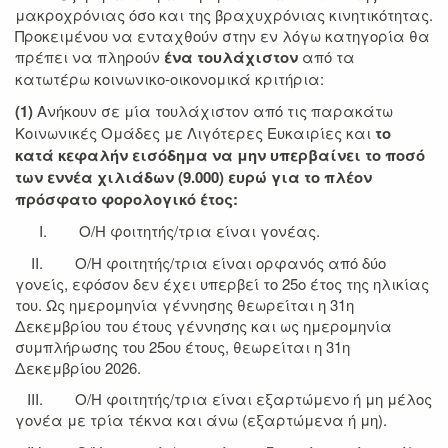
μακροχρόνιας όσο και της βραχυχρόνιας κινητικότητας.
Προκειμένου να ενταχθούν στην εν λόγω κατηγορία θα
πρέπει να πληρούν
ένα τουλάχιστον
από τα
κατωτέρω κοινωνικο-οικονομικά κριτήρια:
(1)
Ανήκουν σε μία τουλάχιστον από τις παρακάτω
Κοινωνικές Ομάδες με Λιγότερες Ευκαιρίες και
το
κατά κεφαλήν εισόδημα να μην υπερβαίνει το ποσό
των εννέα χιλιάδων (9.000) ευρώ για το πλέον
πρόσφατο φορολογικό έτος:
I. Ο/Η φοιτητής/τρια είναι γονέας.
II. Ο/Η φοιτητής/τρια είναι ορφανός από δύο
γονείς, εφόσον δεν έχει υπερβεί το 25ο έτος της ηλικίας
του. Ως ημερομηνία γέννησης θεωρείται η 31η
Δεκεμβρίου του έτους γέννησης και ως ημερομηνία
συμπλήρωσης του 25ου έτους, θεωρείται η 31η
Δεκεμβρίου 2026.
III. Ο/Η φοιτητής/τρια είναι εξαρτώμενο ή μη μέλος
γονέα με τρία τέκνα και άνω (εξαρτώμενα ή μη).