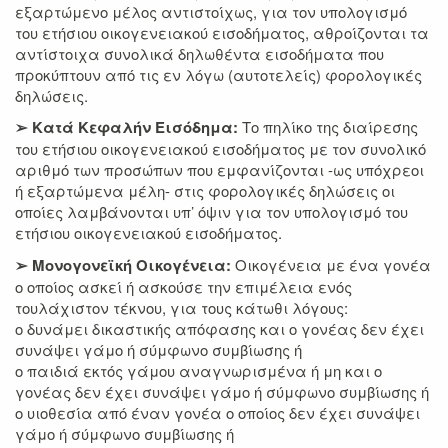
εξαρτώμενο μέλος αντιστοίχως, για τον υπολογισμό
του ετήσιου οικογενειακού εισοδήματος, αθροίζονται τα
αντίστοιχα συνολικά δηλωθέντα εισοδήματα που
προκύπτουν από τις εν λόγω (αυτοτελείς) φορολογικές
δηλώσεις.
➢ Κατά Κεφαλήν Εισόδημα:
Το πηλίκο της διαίρεσης
του ετήσιου οικογενειακού εισοδήματος με τον συνολικό
αριθμό των προσώπων που εμφανίζονται -ως υπόχρεοι
ή εξαρτώμενα μέλη- στις φορολογικές δηλώσεις οι
οποίες λαμβάνονται υπ’ όψιν για τον υπολογισμό του
ετήσιου οικογενειακού εισοδήματος.
➢ Μονογονεϊκή Οικογένεια:
Οικογένεια με ένα γονέα
ο οποίος ασκεί ή ασκούσε την επιμέλεια ενός
τουλάχιστον τέκνου, για τους κάτωθι λόγους:
o δυνάμει δικαστικής απόφασης και ο γονέας δεν έχει
συνάψει γάμο ή σύμφωνο συμβίωσης ή
o παιδιά εκτός γάμου αναγνωρισμένα ή μη και ο
γονέας δεν έχει συνάψει γάμο ή σύμφωνο συμβίωσης ή
o υιοθεσία από έναν γονέα ο οποίος δεν έχει συνάψει
γάμο ή σύμφωνο συμβίωσης ή