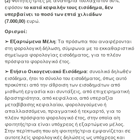
(2)
Φοιτητές/τριες με αναπηρία τουλάχιστον 50%,
εφόσον
το κατά κεφαλήν τους εισόδημα, δεν
υπερβαίνει το ποσό των επτά χιλιάδων
(7.000,00)
ευρώ.
Ορισμοί:
➢ Εξαρτώμενα Μέλη
: Τα πρόσωπα που αναφέρονται
στη φορολογική δήλωση, σύμφωνα με το εκκαθαριστικό
σημείωμα φορολογίας εισοδήματος, για το πλέον
πρόσφατο φορολογικό έτος.
➢ Ετήσιο Οικογενειακό Εισόδημα
: συνολικό δηλωθέν
εισόδημα, ήτοι το σύνολο του εισοδήματος, όπως αυτό
προκύπτει από την άθροιση των εισοδημάτων από
μισθωτή εργασία και συντάξεις, από επιχειρηματική
δραστηριότητα, από κεφάλαιο, από υπεραξία
μεταβίβασης κεφαλαίου, φορολογούμενο ή
απαλλασσόμενο, πραγματικό ή τεκμαρτό, για το
πλέον πρόσφατο φορολογικό έτος, στην οποία ο/η
φοιτητής/τρια είναι υπόχρεος ή εξαρτώμενο μέλος.
Στην περίπτωση που ο/η φοιτητής/τρια εμφανίζεται σε
αυτοτελείς φορολογικές δηλώσεις ως υπόχρεος και