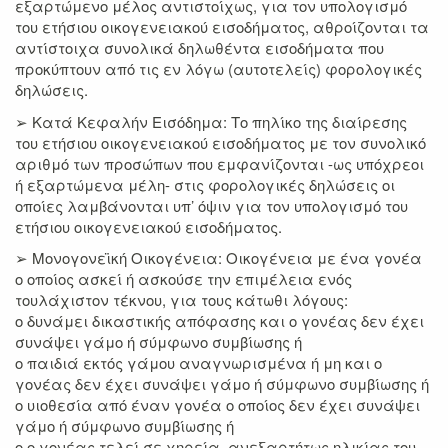
εξαρτώμενο μέλος αντιστοίχως, για τον υπολογισμό
του ετήσιου οικογενειακού εισοδήματος, αθροίζονται τα
αντίστοιχα συνολικά δηλωθέντα εισοδήματα που
προκύπτουν από τις εν λόγω (αυτοτελείς) φορολογικές
δηλώσεις.
➢ Κατά Κεφαλήν Εισόδημα: Το πηλίκο της διαίρεσης
του ετήσιου οικογενειακού εισοδήματος με τον συνολικό
αριθμό των προσώπων που εμφανίζονται -ως υπόχρεοι
ή εξαρτώμενα μέλη- στις φορολογικές δηλώσεις οι
οποίες λαμβάνονται υπ’ όψιν για τον υπολογισμό του
ετήσιου οικογενειακού εισοδήματος.
➢ Μονογονεϊκή Οικογένεια: Οικογένεια με ένα γονέα
ο οποίος ασκεί ή ασκούσε την επιμέλεια ενός
τουλάχιστον τέκνου, για τους κάτωθι λόγους:
o δυνάμει δικαστικής απόφασης και ο γονέας δεν έχει
συνάψει γάμο ή σύμφωνο συμβίωσης ή
o παιδιά εκτός γάμου αναγνωρισμένα ή μη και ο
γονέας δεν έχει συνάψει γάμο ή σύμφωνο συμβίωσης ή
o υιοθεσία από έναν γονέα ο οποίος δεν έχει συνάψει
γάμο ή σύμφωνο συμβίωσης ή
o ο γονέας τελεί σε χηρεία, ανεξαρτήτως ηλικίας του