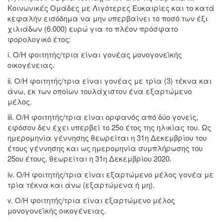
Κοινωνικές Ομάδες με Λιγότερες Ευκαιρίες και το κατά
κεφαλήν εισόδημα να μην υπερβαίνει το ποσό των έξι
χιλιάδων (6.000) ευρώ για το πλέον πρόσφατο
φορολογικό έτος:
i. Ο/Η φοιτητής/τρια είναι γονέας μονογονεϊκής
οικογένειας.
ii. Ο/Η φοιτητής/τρια είναι γονέας με τρία (3) τέκνα και
άνω, εκ των οποίων τουλάχιστον ένα εξαρτώμενο
μέλος.
iii. Ο/Η φοιτητής/τρια είναι ορφανός από δύο γονείς,
εφόσον δεν έχει υπερβεί το 25ο έτος της ηλικίας του. Ως
ημερομηνία γέννησης θεωρείται η 31η Δεκεμβρίου του
έτους γέννησης και ως ημερομηνία συμπλήρωσης του
25ου έτους, θεωρείται η 31η Δεκεμβρίου 2020.
iv. Ο/Η φοιτητής/τρια είναι εξαρτώμενο μέλος γονέα με
τρία τέκνα και άνω (εξαρτώμενα ή μη).
v. Ο/Η φοιτητής/τρια είναι εξαρτώμενο μέλος
μονογονεϊκής οικογένειας.