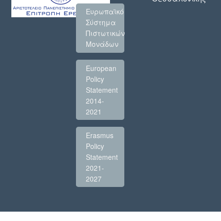
Ευρωπαϊκό
Σύστημα
Πιστωτικών
Μονάδων
European
Policy
Statement
2014-
2021
Erasmus
Policy
Statement
2021-
2027