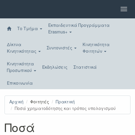
Παράκαμψη
προς
Toggl
το
navig
κυρίως
Εκπαιδευτικά Προγράμματα
περιεχόμενο
Το Τμήμα
Erasmus+
Δίκτυα
Κινητικότητα
Συντονιστές
Κινητικότητας
Φοιτητών
Κινητικότητα
Εκδηλώσεις
Στατιστικά
Προσωπικού
Επικοινωνία
Αρχική
Φοιτητές
Πρακτική
Ποσά χρηματοδότησης και τρόπος υπολογισμού
Ποσά