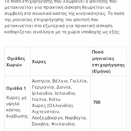
Το ποσό επιχορήγησης που λαμβάνει ο φοιτητής που
μετακινείται για πρακτική άσκηση θεωρείται ως
συμβολή στο συνολικό κόστος της κινητικότητας. Το ποσό
της μηνιαίας επιχορήγησης του φοιτητή που
μετακινείται στο εξωτερικό για πρακτική άσκηση
καθορίζεται ανάλογα με τη χώρα υποδοχής ως εξής:
Ποσό
Ομάδες
μηνιαίας
Χώρες
Χωρών
επιχορήγησης
(€/μήνα)
Αυστρία, Βέλγιο, Γαλλία,
Γερμανία, Δανία,
Ομάδα 1
Ιρλανδία, Ισλανδία,
Χώρες με
Ιταλία, Κάτω
700
υψηλό
Χώρες (Ολλανδία),
κόστος
Λιχτενστάιν,
διαβίωσης
Λουξεμβούργο, Νορβηγία,
Σουηδία, Φινλανδία.