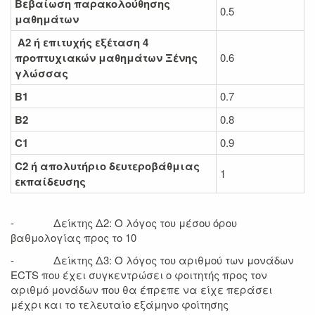
Βεβαίωση παρακ
o
λούθησης
0.5
μαθημάτων
Α2 ή επιτυχής εξέταση 4
προπτυχιακών μαθημάτων Ξένης
0.6
γλώσσας
Β1
0.7
Β2
0.8
C1
0.9
C2
ή απολυτήριο δευτεροβάθμιας
1
εκπαίδευσης
- Δείκτης Δ2: Ο λόγος του μέσου όρου
βαθμολογίας προς το 10
- Δείκτης Δ3: Ο λόγος του αριθμού των μονάδων
ECTS που έχει συγκεντρώσει ο φοιτητής προς τον
αριθμό μονάδων που θα έπρεπε να είχε περάσει
μέχρι και το τελευταίο εξάμηνο φοίτησης