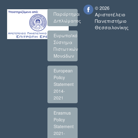
© 2026
Παράρτημα
Αριστοτέλειο
Πανεπιστήμιο
Διπλώματος
Θεσσαλονίκης
Ευρωπαϊκό
Σύστημα
Πιστωτικών
Μονάδων
European
Policy
Statement
2014-
2021
Erasmus
Policy
Statement
2021-