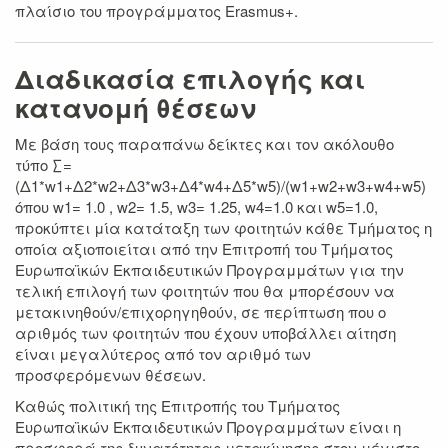
πλαίσιο του προγράμματος Erasmus+.
Διαδικασία επιλογής και
κατανομή θέσεων
Με βάση τους παραπάνω δείκτες και τον ακόλουθο
τύπο ∑=
(Δ1*w1+Δ2*w2+Δ3*w3+Δ4*w4+Δ5*w5)/(w1+w2+w3+w4+w5)
όπου w1= 1.0 , w2= 1.5, w3= 1.25, w4=1.0 και w5=1.0,
προκύπτει μία κατάταξη των φοιτητών κάθε Τμήματος η
οποία αξιοποιείται από την Επιτροπή του Τμήματος
Ευρωπαϊκών Εκπαιδευτικών Προγραμμάτων για την
τελική επιλογή των φοιτητών που θα μπορέσουν να
μετακινηθούν/επιχορηγηθούν, σε περίπτωση που ο
αριθμός των φοιτητών που έχουν υποβάλλει αίτηση
είναι μεγαλύτερος από τον αριθμό των
προσφερόμενων θέσεων.
Καθώς πολιτική της Επιτροπής του Τμήματος
Ευρωπαϊκών Εκπαιδευτικών Προγραμμάτων είναι η
προσφορά της δυνατότητας μετακίνησης στον μέγιστο