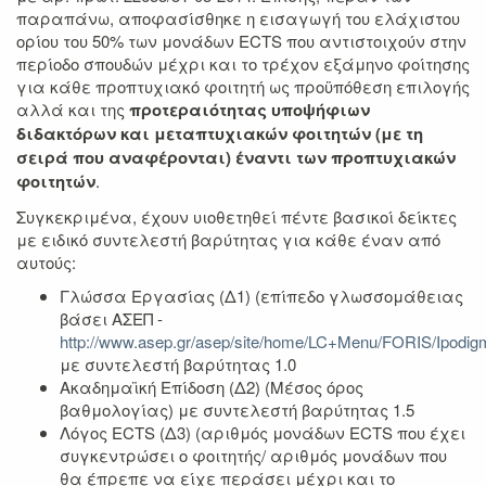
παραπάνω, αποφασίσθηκε η εισαγωγή του ελάχιστου
ορίου του 50% των μονάδων ECTS που αντιστοιχούν στην
περίοδο σπουδών μέχρι και το τρέχον εξάμηνο φοίτησης
για κάθε προπτυχιακό φοιτητή ως προϋπόθεση επιλογής
αλλά και της
προτεραιότητας υποψήφιων
διδακτόρων και μεταπτυχιακών φοιτητών (με τη
σειρά που αναφέρονται) έναντι των προπτυχιακών
φοιτητών
.
Συγκεκριμένα, έχουν υιοθετηθεί πέντε βασικοί δείκτες
με ειδικό συντελεστή βαρύτητας για κάθε έναν από
αυτούς:
Γλώσσα Εργασίας (Δ1) (επίπεδο γλωσσομάθειας
βάσει ΑΣΕΠ -
http://www.asep.gr/asep/site/home/LC+Menu/FORIS/Ipodig
με συντελεστή βαρύτητας 1.0
Ακαδημαϊκή Επίδοση (Δ2) (Μέσος όρος
βαθμολογίας) με συντελεστή βαρύτητας 1.5
Λόγος ECTS (Δ3) (αριθμός μονάδων ECTS που έχει
συγκεντρώσει ο φοιτητής/ αριθμός μονάδων που
θα έπρεπε να είχε περάσει μέχρι και το