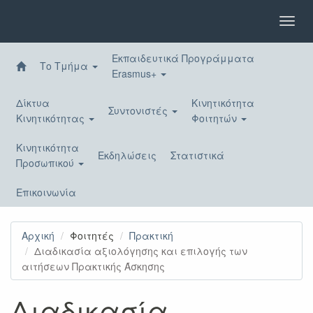
Παράκαμψη
προς
Toggl
το
navig
κυρίως
Εκπαιδευτικά Προγράμματα
περιεχόμενο
Το Τμήμα
Erasmus+
Δίκτυα
Κινητικότητα
Συντονιστές
Κινητικότητας
Φοιτητών
Κινητικότητα
Εκδηλώσεις
Στατιστικά
Προσωπικού
Επικοινωνία
Αρχική
Φοιτητές
Πρακτική
Διαδικασία αξιολόγησης και επιλογής των
αιτήσεων Πρακτικής Άσκησης
Διαδικασία