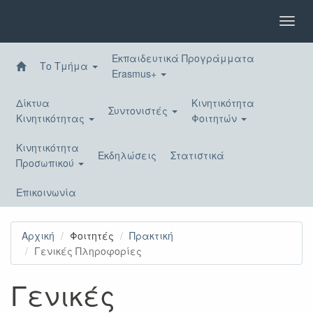
Παράκαμψη
προς
Toggl
το
navig
κυρίως
Εκπαιδευτικά Προγράμματα
περιεχόμενο
Το Τμήμα
Erasmus+
Δίκτυα
Κινητικότητα
Συντονιστές
Κινητικότητας
Φοιτητών
Κινητικότητα
Εκδηλώσεις
Στατιστικά
Προσωπικού
Επικοινωνία
Αρχική
Φοιτητές
Πρακτική
Γενικές Πληροφορίες
Γενικές