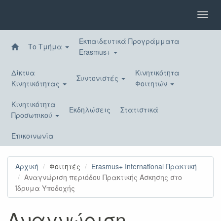
Παράκαμψη
προς
Toggl
το
navig
κυρίως
Εκπαιδευτικά Προγράμματα
περιεχόμενο
Το Τμήμα
Erasmus+
Δίκτυα
Κινητικότητα
Συντονιστές
Κινητικότητας
Φοιτητών
Κινητικότητα
Εκδηλώσεις
Στατιστικά
Προσωπικού
Επικοινωνία
Αρχική
Φοιτητές
Erasmus+ International Πρακτική
Αναγνώριση περιόδου Πρακτικής Άσκησης στο
Ίδρυμα Υποδοχής
Αναγνώριση