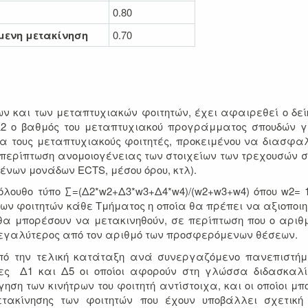
0.80
μενη μετακίνηση
0.70
ν και των μεταπτυχιακών φοιτητών, έχει αφαιρεθεί ο δεί
 Δ2 ο βαθμός του μεταπτυχιακού προγράμματος σπουδών γ
ια τους μεταπτυχιακούς φοιτητές, προκειμένου να διασφαλ
 περίπτωση ανομοιογένειας των στοιχείων των τρεχουσών 
νων μονάδων ECTS, μέσου όρου, κτλ).
λουθο τύπο ∑=(Δ2*w2+Δ3*w3+Δ4*w4)/(w2+w3+w4) όπου w2= 1
 των φοιτητών κάθε Τμήματος η οποία θα πρέπει να αξιοποιη
θα μπορέσουν να μετακινηθούν, σε περίπτωση που ο αριθ
 μεγαλύτερος από τον αριθμό των προσφερόμενων θέσεων.
πό την τελική κατάταξη ανά συνεργαζόμενο πανεπιστήμ
τες Δ1 και Δ5 οι οποίοι αφορούν στη γλώσσα διδασκαλ
ση των κινήτρων του φοιτητή αντίστοιχα, και οι οποίοι μπ
ετακίνησης των φοιτητών που έχουν υποβάλλει σχετική