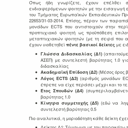
Όπως ήδη γνωρίζετε, έχουν επέλθει ση
ενδιαφερόμενων φοιτητών με την εισαγωγή εν
του Τμήματος Ευρωπαϊκών Εκπαιδευτικών Πρ
22653/31-03-2014. Επίσης, πέραν των παραπ
μονάδων ECTS που αντιστοιχούν στην περί
προπτυχιακό φοιτητή ως προϋπόθεση επιλο
μεταπτυχιακών φοιτητών (με τη σειρά που 
έχουν υιοθετηθεί
πέντε βασικοί δείκτες
με ει
Γλώσσα Διδασκαλίας (Δ1)
(απαιτούμε
ΑΣΕΠ) με συντελεστή βαρύτητας 1.0 γ
διδασκαλίας
Ακαδημαϊκή Επίδοση (Δ2)
(Μέσος όρος β
Λόγος ECTS (Δ3)
(αριθμός μονάδων ECT
έπρεπε να είχε περάσει μέχρι και το τε
Έτος Σπουδών (Δ4)
(συμπεριλαμβάνετα
βαρύτητας 1.0
Κίνητρα συμμετοχής (Δ5)
(εδώ να ληφ
συντελεστή βαρύτητας 0.5
Πιο αναλυτικά, η μοριοδότηση κάθε δείκτη έχει
Δείκτης Δ1: Σύμφωνα με τον παρακάτω 