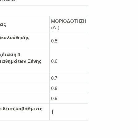
ΜΟΡΙΟΔΟΤΗΣΗ
σας
(Δ
)
1
ακoλούθησης
0.5
ξέταση 4
μαθημάτων Ξένης
0.6
0.7
0.8
0.9
ο δευτεροβάθμιας
1