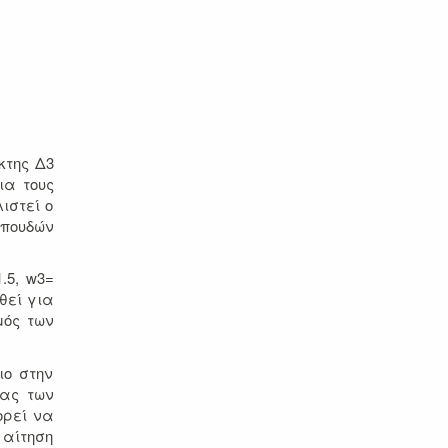
κτης Δ3
ια τους
ιστεί ο
σπουδών
.5, w3=
θεί για
μός των
ιο στην
ίας των
ορεί να
 αίτηση