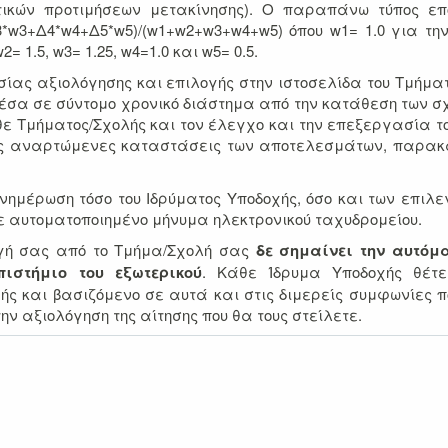
τικών προτιμήσεων μετακίνησης). Ο παραπάνω τύπος ε
w3+Δ4*w4+Δ5*w5)/(w1+w2+w3+w4+w5) όπου w1= 1.0 για τη
 1.5, w3= 1.25, w4=1.0 και w5= 0.5.
ίας αξιολόγησης και επιλογής στην ιστοσελίδα του Τμήμα
έσα σε σύντομο χρονικό διάστημα από την κατάθεση των σ
ε Τμήματος/Σχολής και τον έλεγχο και την επεξεργασία τ
τις αναρτώμενες καταστάσεις των αποτελεσμάτων, παρα
νημέρωση τόσο του Ιδρύματος Υποδοχής, όσο και των επιλ
με αυτοματοποιημένο μήνυμα ηλεκτρονικού ταχυδρομείου.
ογή σας από το Τμήμα/Σχολή σας
δε σημαίνει την αυτόμ
ιστήμιο του εξωτερικού
. Κάθε Ίδρυμα Υποδοχής θέτε
γής και βασιζόμενο σε αυτά και στις διμερείς συμφωνίες π
ην αξιολόγηση της αίτησης που θα τους στείλετε.