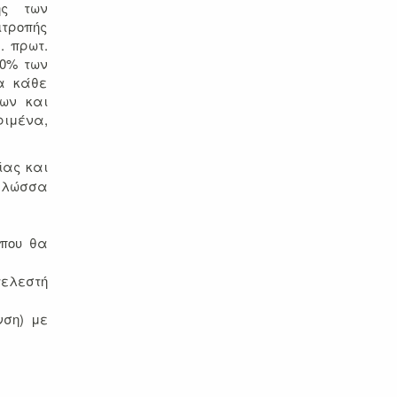
ης των
ιτροπής
. πρωτ.
50% των
ια κάθε
ρων και
ριμένα,
ίας και
 γλώσσα
 που θα
τελεστή
νση) με