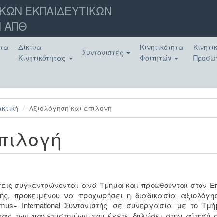
ΚΩΝ ΕΚΠΑΙΔΕΥΤΙΚΩΝ
 ΑΠΘ
ατα
Δίκτυα
Κινητικότητα
Κινητι
Συντονιστές
Κινητικότητας
Φοιτητών
Προσω
ακτική
Αξιολόγηση και επιλογή
πιλογή
ήσεις συγκεντρώνονται ανά Τμήμα και προωθούνται στον E
χολής, προκειμένου να προχωρήσει η διαδικασία αξιολόγη
us+ International Συντονιστής, σε συνεργασία με το Τμή
ας των πανεπιστημίων που έχετε δηλώσει στην αίτησή 