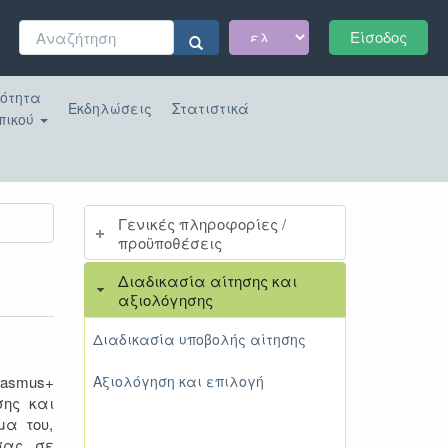
Φόρμα
Είσοδος
αναζήτησης
Αναζήτηση
κότητα
Εκδηλώσεις
Στατιστικά
πικού
Γενικές πληροφορίες /
προϋποθέσεις
Διαδικασία αίτησης και
αξιολόγησης
Διαδικασία υποβολής αίτησης
rasmus+
Αξιολόγηση και επιλογή
σης και
μα του,
σας, σε