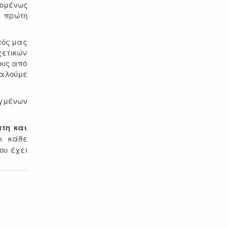
πομένως
ν πρώτη
τός μας
χετικών
ους από
καλούμε
εγμένων
ατη και
ι κάθε
ου έχει