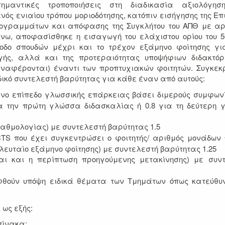
μαντικές τροποποιήσεις στη διαδικασία αξιολόγησ
ός ενιαίου τρόπου μοριοδότησης, κατόπιν εισήγησης της Επ
ογραμμάτων και απόφασης της Συγκλήτου του ΑΠΘ με αρ
άνω, αποφασίσθηκε η εισαγωγή του ελάχιστου ορίου του 
οδο σπουδών μέχρι και το τρέχον εξάμηνο φοίτησης γ
γής, αλλά και της προτεραιότητας υποψήφιων διδακτό
αναφέρονται) έναντι των προπτυχιακών φοιτητών. Συγκεκ
δικό συντελεστή βαρύτητας για κάθε έναν από αυτούς:
νο επίπεδο γλωσσικής επάρκειας βάσει διμερούς συμφων
ια την πρώτη γλώσσα διδασκαλίας ή 0.8 για τη δεύτερη
αθμολογίας) με συντελεστή βαρύτητας 1.5
S που έχει συγκεντρώσει ο φοιτητής/ αριθμός μονάδων
λευταίο εξάμηνο φοίτησης) με συντελεστή βαρύτητας 1.25
ι και η περίπτωση προηγούμενης μετακίνησης) με συν
θούν υπόψη ειδικά θέματα των Τμημάτων όπως κατεύθυ
 ως εξής:
πίνακα: