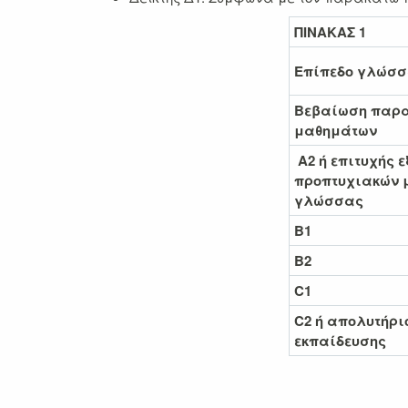
ΠΙΝΑΚΑΣ 1
Επίπεδο γλώσ
Βεβαίωση παρ
μαθημάτων
Α2 ή επιτυχής ε
προπτυχιακών 
γλώσσας
Β1
Β2
C1
C2 ή απολυτήρι
εκπαίδευσης