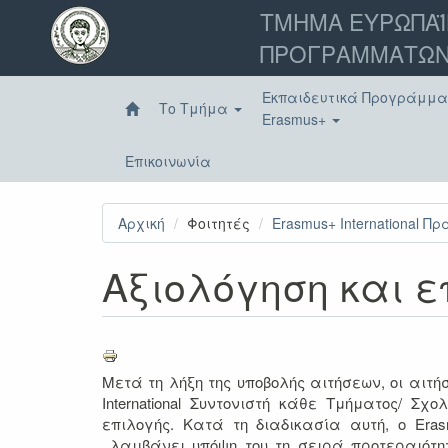
Παράκαμψη
ΤΜΗΜΑ ΕΥΡΩΠΑΪ
προς
ΠΡΟΓΡΑΜΜΑΤΩΝ
το
κυρίως
περιεχόμενο
Εκπαιδευτικά Προγράμμ
Το Τμήμα
Erasmus+
Επικοινωνία
Αρχική
Φοιτητές
Erasmus+ International Πρ
Αξιολόγηση και ε
Μετά τη λήξη της υποβολής αιτήσεων, οι αιτ
International Συντονιστή κάθε Τμήματος/ Σ
επιλογής. Κατά τη διαδικασία αυτή, ο Erasm
λαμβάνει υπόψη του τη σειρά προτεραιότητ