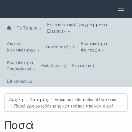
Παράκαμψη
προς
Toggl
το
navig
κυρίως
Εκπαιδευτικά Προγράμματα
περιεχόμενο
Το Τμήμα
Erasmus+
Δίκτυα
Κινητικότητα
Συντονιστές
Κινητικότητας
Φοιτητών
Κινητικότητα
Εκδηλώσεις
Στατιστικά
Προσωπικού
Επικοινωνία
Αρχική
Φοιτητές
Erasmus+ International Πρακτική
Ποσά χρηματοδότησης και τρόπος υπολογισμού
Ποσά