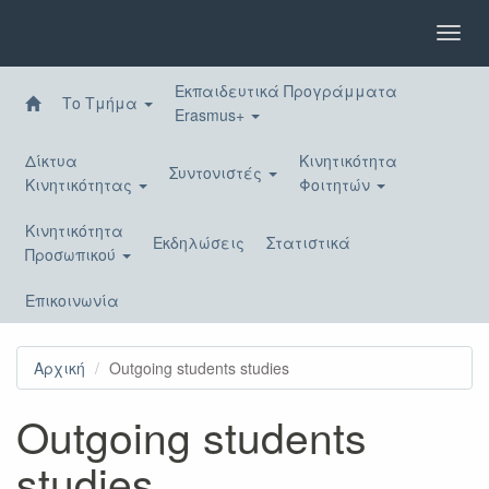
Παράκαμψη
προς
Toggl
το
navig
κυρίως
Εκπαιδευτικά Προγράμματα
περιεχόμενο
Το Τμήμα
Erasmus+
Δίκτυα
Κινητικότητα
Συντονιστές
Κινητικότητας
Φοιτητών
Κινητικότητα
Εκδηλώσεις
Στατιστικά
Προσωπικού
Επικοινωνία
Αρχική
Outgoing students studies
Outgoing students
studies