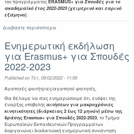
του προγράμματος
ERASMUS+ για
Σπουδές για το
ακαδημαϊκό έτος 2022-2023 (χειμερινό και εαρινό
εξάμηνο).
Διαβάστε περισσότερα
για
Πρόσκληση
υποβολής
Ενημερωτική εκδήλωση
αιτήσεων
για Erasmus+ για Σπουδές
μακροχρόνιας
κινητικότητας
2022-2023
Erasmus+
για
Published on
Τετ, 09/02/2022 - 11:59
Σπουδές
ακαδ.
Αγαπητές φοιτήτριες/αγαπητοί φοιτητές,
έτους
2022-
Θα θέλαμε να σας ενημερώσουμε ότι, ενόψει της
2023
έναρξης υποβολής
αιτήσεων για μακροχρόνιες
κινητικότητες (διάρκειας 2 έως 12 μηνών) μέσω της
δράσης Erasmus+ για Σπουδές 2022-2023
, το Τμήμα
Ευρωπαϊκών Εκπαιδευτικών Προγραμμάτων
διοργανώνει διαδικτυακή ενημερωτική συνάντηση