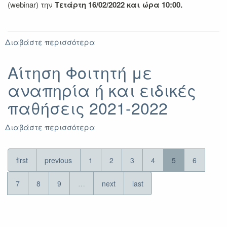
(webinar) την
Τετάρτη 16/02/2022 και ώρα 10:00.
Διαβάστε περισσότερα
για
Ενημερωτική
εκδήλωση
Αίτηση Φοιτητή με
για
αναπηρία ή και ειδικές
Erasmus+
για
παθήσεις 2021-2022
Σπουδές
2022-
Διαβάστε περισσότερα
2023
για
Αίτηση
Φοιτητή
με
first
previous
1
2
3
4
5
6
αναπηρία
ή
7
8
9
…
next
last
και
ειδικές
παθήσεις
2021-