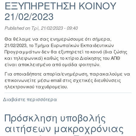
ΕΞΥΠΗΡΕΤΗΣΗ ΚΟΙΝΟΥ
Σπουδές
Τμήματος
21/02/2023
Βιολογίας
Published on
Τρί, 21/02/2023 - 09:40
Θα θέλαμε να σας ενημερώσουμε ότι σήμερα,
21/02/2023, το Τμήμα Ευρωπαϊκών Εκπαιδευτικών
Προγραμμάτων δεν θα εξυπηρετεί το κοινό (δια ζώσης
και τηλεφωνικά) καθώς το κτίριο Διοίκησης του ΑΠΘ
είναι αποκλεισμένο από ομάδα φοιτητών.
Για οποιαδήποτε απορία/ενημέρωση, παρακαλούμε να
επικοινωνείτε μέσω email στις σχετικές διευθύνσεις
ηλεκτρονικού ταχυδρομείου.
Διαβάστε περισσότερα
για
ΑΝΑΚΟΙΝΩΣΗ
ΣΧΕΤΙΚΑ
Πρόσκληση υποβολής
ΜΕ
αιτήσεων μακροχρόνιας
ΕΞΥΠΗΡΕΤΗΣΗ
ΚΟΙΝΟΥ