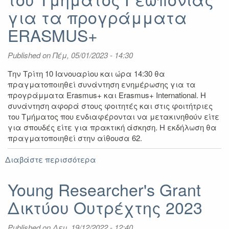
κινητικότητας
για τα προγράμματα
Erasmus+
για
ERASMUS+
Σπουδές
ακαδ.
Published on
Πέμ, 05/01/2023 - 14:30
έτους
2023-
Την Τρίτη 10 Ιανουαρίου και ώρα 14:30 θα
2024
πραγματοποιηθεί συνάντηση ενημέρωσης για τα
προγράμματα Erasmus+ και Erasmus+ International. Η
συνάντηση αφορά στους φοιτητές και στις φοιτήτριες
του Τμήματος που ενδιαφέρονται να μετακινηθούν είτε
για σπουδές είτε για πρακτική άσκηση. Η εκδήλωση θα
πραγματοποιηθεί στην αίθουσα 62.
Διαβάστε περισσότερα
για
Ενημερωτική
εκδήλωση
Young Researcher's Grant
του
Δικτύου Ουτρέχτης 2023
Τμήματος
Γεωπονίας
για
Published on
Δευ, 19/12/2022 - 12:40