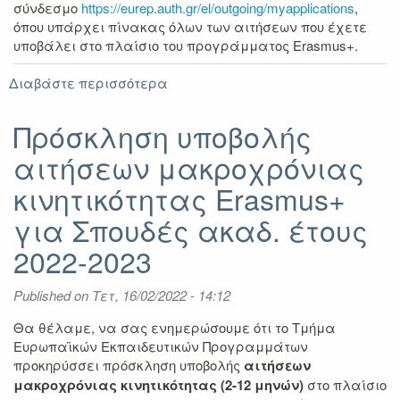
σύνδεσμο
https://eurep.auth.gr/el/outgoing/myapplications
,
όπου υπάρχει πίνακας όλων των αιτήσεων που έχετε
υποβάλει στο πλαίσιο του προγράμματος Erasmus+.
Διαβάστε περισσότερα
για
Αποτελέσματα
Erasmus+
Πρόσκληση υποβολής
Σπουδές
αιτήσεων μακροχρόνιας
ακαδ.
έτους
κινητικότητας Erasmus+
2022-
2023
για Σπουδές ακαδ. έτους
2022-2023
Published on
Τετ, 16/02/2022 - 14:12
Θα θέλαμε, να σας ενημερώσουμε ότι το Τμήμα
Ευρωπαϊκών Εκπαιδευτικών Προγραμμάτων
προκηρύσσει πρόσκληση υποβολής
αιτήσεων
μακροχρόνιας κινητικότητας (2-12 μηνών)
στο πλαίσιο