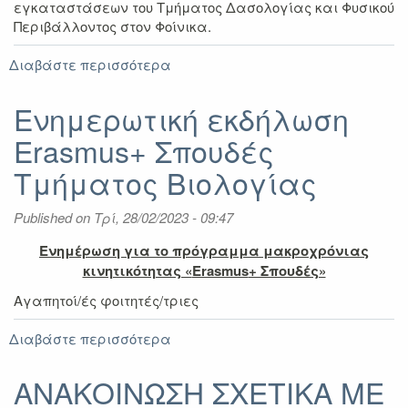
εγκαταστάσεων του Τμήματος Δασολογίας και Φυσικού
Περιβάλλοντος στον Φοίνικα.
Διαβάστε περισσότερα
για
Ενημερωτική
εκδήλωση
Ενημερωτική εκδήλωση
Erasmus+
Erasmus+ Σπουδές
Σπουδές
Τμήματος
Τμήματος Βιολογίας
Δασολογίας
και
Published on
Τρί, 28/02/2023 - 09:47
Φυσικού
Περιβάλλοντος
Ενημέρωση για το πρόγραμμα μακροχρόνιας
κινητικότητας «
Erasmus
+ Σπουδές»
Αγαπητοί/ές φοιτητές/τριες
Διαβάστε περισσότερα
για
Ενημερωτική
εκδήλωση
ΑΝΑΚΟΙΝΩΣΗ ΣΧΕΤΙΚΑ ΜΕ
Erasmus+