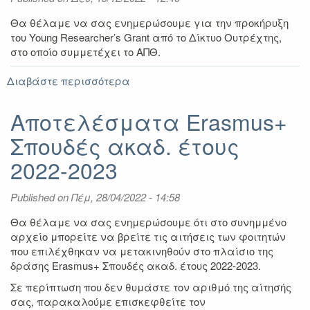
τα
προγράμματα
Θα θέλαμε να σας ενημερώσουμε για την προκήρυξη
ERASMUS+
του
Young Researcher’s Grant
από το Δίκτυο Ουτρέχτης,
στο οποίο συμμετέχει το ΑΠΘ.
Διαβάστε περισσότερα
για
Young
Researcher's
Αποτελέσματα Erasmus+
Grant
Σπουδές ακαδ. έτους
Δικτύου
Ουτρέχτης
2022-2023
2023
Published on
Πέμ, 28/04/2022 - 14:58
Θα θέλαμε να σας ενημερώσουμε ότι στο συνημμένο
αρχείο μπορείτε να βρείτε τις αιτήσεις των φοιτητών
που επιλέχθηκαν να μετακινηθούν στο πλαίσιο της
δράσης Erasmus+ Σπουδές ακαδ. έτους 2022-2023.
Σε περίπτωση που δεν θυμάστε τον αριθμό της αίτησής
σας, παρακαλούμε επισκεφθείτε τον