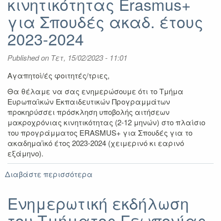
κινητικότητας Erasmus+
21/02/2023
για Σπουδές ακαδ. έτους
2023-2024
Published on
Τετ, 15/02/2023 - 11:01
Αγαπητοί/ές φοιτητές/τριες,
Θα θέλαμε να σας ενημερώσουμε ότι το Τμήμα
Ευρωπαϊκών Εκπαιδευτικών Προγραμμάτων
προκηρύσσει πρόσκληση υποβολής αιτήσεων
μακροχρόνιας κινητικότητας (2-12 μηνών) στο πλαίσιο
του προγράμματος ERASMUS+ για Σπουδές για το
ακαδημαϊκό έτος 2023-2024 (χειμερινό κι εαρινό
εξάμηνο).
Διαβάστε περισσότερα
για
Πρόσκληση
υποβολής
Ενημερωτική εκδήλωση
αιτήσεων
του Τμήματος Γεωπονίας
μακροχρόνιας