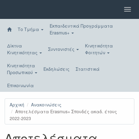
Παράκαμψη
προς
Toggl
το
navig
κυρίως
Εκπαιδευτικά Προγράμματα
περιεχόμενο
Το Τμήμα
Erasmus+
Δίκτυα
Κινητικότητα
Συντονιστές
Κινητικότητας
Φοιτητών
Κινητικότητα
Εκδηλώσεις
Στατιστικά
Προσωπικού
Επικοινωνία
Αρχική
Ανακοινώσεις
Αποτελέσματα Erasmus+ Σπουδές ακαδ. έτους
2022-2023
Αποτελέσματα