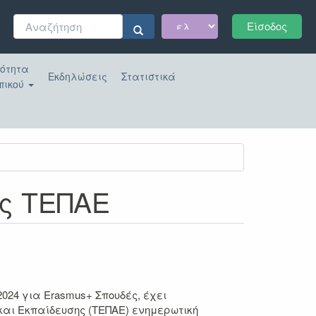
Φόρμα
Είσοδος
αναζήτησης
Αναζήτηση
κότητα
Εκδηλώσεις
Στατιστικά
πικού
ές ΤΕΠΑΕ
2024 για Erasmus+ Σπουδές, έχει
και Εκπαίδευσης (ΤΕΠΑΕ) ενημερωτική