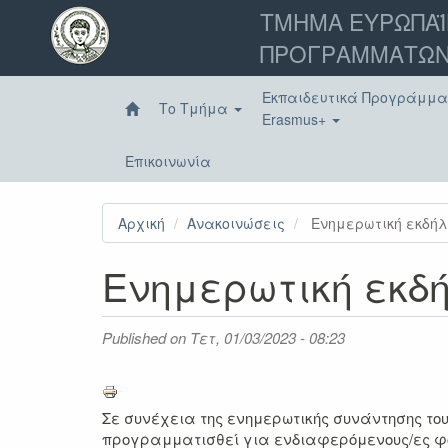
Παράκαμψη
ΤΜΗΜΑ ΕΥΡΩΠΑΪ
προς
ΠΡΟΓΡΑΜΜΑΤΩΝ
το
κυρίως
περιεχόμενο
Εκπαιδευτικά Προγράμμ
Το Τμήμα
Erasmus+
Επικοινωνία
Αρχική
Ανακοινώσεις
Ενημερωτική εκδήλ
Ενημερωτική εκδ
Published on
Τετ, 01/03/2023 - 08:23
Σε συνέχεια της ενημερωτικής συνάντησης του 
προγραμματισθεί για ενδιαφερόμενους/ες φοι