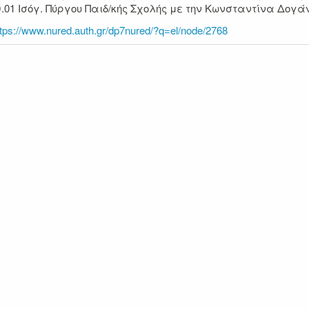
Αίθ.01 Ισόγ. Πύργου Παιδ/κής Σχολής με την Κωνσταντίνα Δο
ttps://www.nured.auth.gr/dp7nured/?q=el/node/2768