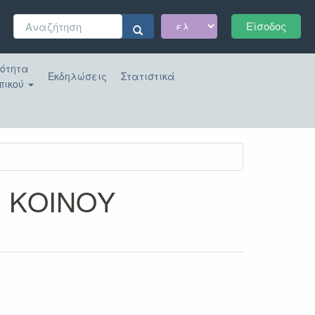
Φόρμα
Είσοδος
αναζήτησης
Αναζήτηση
κότητα
Εκδηλώσεις
Στατιστικά
πικού
 ΚΟΙΝΟΥ