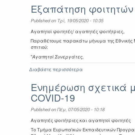
υποβολής
Eξαπάτηση φοιτητών 
αιτήσεων
για
Published on
Τρί, 19/05/2020 - 10:35
τη
δράση
Αγαπητοί φοιτητές/ αγαπητές φοιτήτριες,
Erasmus+
Παραθέτουμε παρακάτω μήνυμα της Εθνικής Μ
Πρακτική
σπιτιού:
Άσκηση
2020-
"
Αγαπητοί Συνεργάτες,
2021
Διαβάστε περισσότερα
για
Eξαπάτηση
φοιτητών
Ενημέρωση σχετικά μ
κατά
COVID-19
την
ενοικίαση
σπιτιού
Published on
Πέμ, 07/05/2020 - 10:18
Αγαπητές φοιτήτριες και αγαπητοί φοιτητές
Το Τμήμα Ευρωπαϊκών Εκπαιδευτικών Προγραμμ