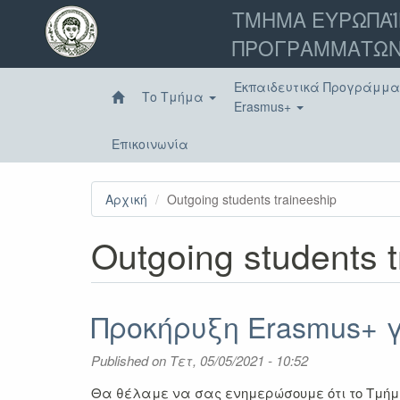
Παράκαμψη
ΤΜΗΜΑ ΕΥΡΩΠΑΪ
προς
ΠΡΟΓΡΑΜΜΑΤΩΝ
το
κυρίως
περιεχόμενο
Εκπαιδευτικά Προγράμμ
Το Τμήμα
Erasmus+
Επικοινωνία
Αρχική
Outgoing students traineeship
Outgoing students t
Προκήρυξη Erasmus+ γ
Published on
Τετ, 05/05/2021 - 10:52
Θα θέλαμε να σας ενημερώσουμε ότι το Τμήμ