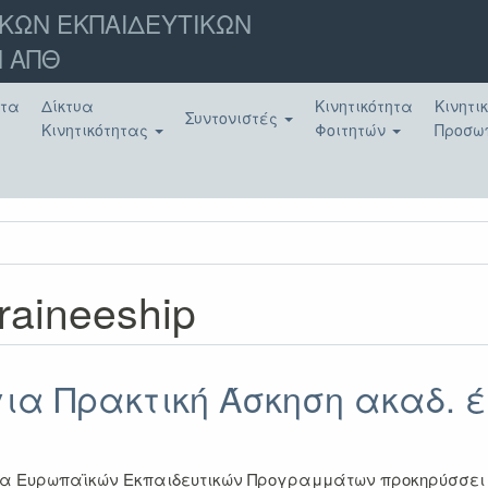
ΚΩΝ ΕΚΠΑΙΔΕΥΤΙΚΩΝ
 ΑΠΘ
ατα
Δίκτυα
Κινητικότητα
Κινητι
Συντονιστές
Κινητικότητας
Φοιτητών
Προσω
raineeship
ια Πρακτική Άσκηση ακαδ. έ
α Ευρωπαϊκών Εκπαιδευτικών Προγραμμάτων προκηρύσσει θ