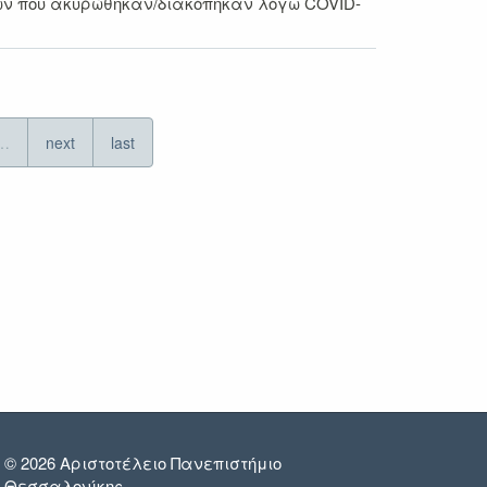
εων που ακυρώθηκαν/διακόπηκαν λόγω COVID-
…
next
last
© 2026 Αριστοτέλειο Πανεπιστήμιο
Θεσσαλονίκης