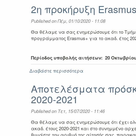
με
2η προκήρυξη Erasmus
Τμήμα
Ευρωπαϊκών
Published on
Πέμ, 01/10/2020 - 11:08
Εκπαιδευτικών
Προγραμμάτων
Θα θέλαμε να σας ενημερώσουμε ότι το Τμήμ
ΑΠΘ
προγράμματος Erasmus+ για το ακαδ. έτος 20
Περίοδος υποβολής αιτήσεων: 20 Οκτωβρίου 
Διαβάστε περισσότερα
για
2η
προκήρυξη
Αποτελέσματα πρόσκλ
Erasmus+
2020-2021
για
Πρακτική
Άσκηση
Published on
Τετ, 15/07/2020 - 11:46
ακαδ.
έτος
Θα θέλαμε να σας ενημερώσουμε ότι έχει ολο
2020-
ακαδ. έτους 2020-2021 και στο συνημμένο αρχε
2021
θυμάστε τον αριθμό της αίτησής σας, παρακ