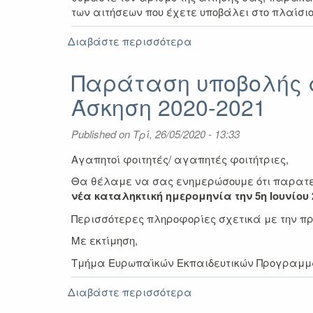
των αιτήσεων που έχετε υποβάλει στο πλαίσι
Διαβάστε περισσότερα
για
Αποτελέσματα
πρόσκλησης
Παράταση υποβολής α
Erasmus+
Άσκηση 2020-2021
Πρακτική
Άσκηση
ακαδ.
Published on
Τρί, 26/05/2020 - 13:33
έτους
2020-
Αγαπητοί φοιτητές/ αγαπητές φοιτήτριες,
2021
Θα θέλαμε να σας ενημερώσουμε ότι παρατείν
νέα καταληκτική ημερομηνία την 5η Ιουνίου 
Περισσότερες πληροφορίες σχετικά με την π
Με εκτίμηση,
Τμήμα Ευρωπαϊκών Εκπαιδευτικών Προγραμ
Διαβάστε περισσότερα
για
Παράταση