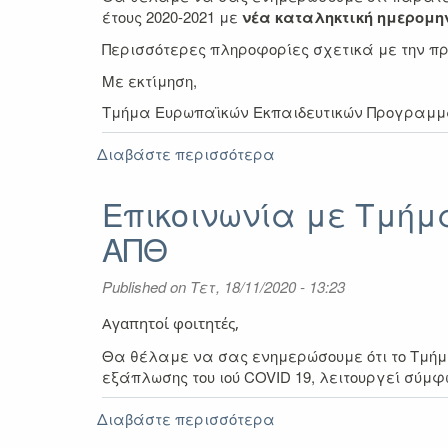
2021
έτους 2020-2021 με
νέα καταληκτική ημερομην
Περισσότερες πληροφορίες σχετικά με την π
Με εκτίμηση,
Τμήμα Ευρωπαϊκών Εκπαιδευτικών Προγραμ
Διαβάστε περισσότερα
για
Παράταση
υποβολής
Επικοινωνία με Τμή
αιτήσεων
ΑΠΘ
για
τη
2η
Published on
Τετ, 18/11/2020 - 13:23
προκήρυξη
Erasmus+
Αγαπητοί φοιτητές,
Πρακτική
Θα θέλαμε να σας ενημερώσουμε ότι το Τμή
Άσκηση
εξάπλωσης του ιού COVID 19, λειτουργεί σύμφ
2020-
2021
Διαβάστε περισσότερα
για
Επικοινωνία