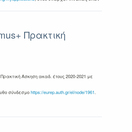
mus+ Πρακτική
ρακτική Άσκηση ακαδ. έτους 2020-2021 με
ουθο σύνδεσμο
https://eurep.auth.gr/el/node/1961
.