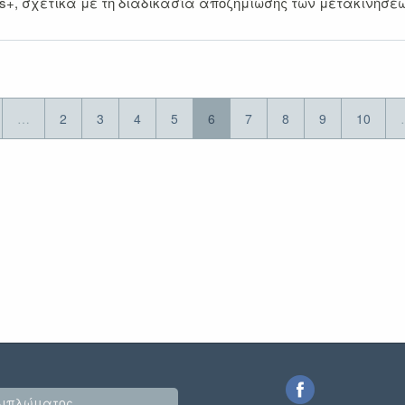
s+, σχετικά με τη διαδικασία αποζημίωσης των μετακινήσ
…
2
3
4
5
6
7
8
9
10
Διπλώματος