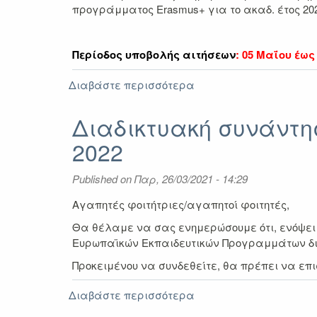
προγράμματος Erasmus+ για το ακαδ. έτος 20
Περίοδος υποβολής αιτήσεων
:
05 Μαΐο
υ έως
Διαβάστε περισσότερα
για
Προκήρυξη
Erasmus+
Διαδικτυακή συνάντησ
για
2022
Πρακτική
Άσκηση
ακαδ.
Published on
Παρ, 26/03/2021 - 14:29
έτος
2021-
Αγαπητές φοιτήτριες/αγαπητοί φοιτητές,
2022
Θα θέλαμε να σας ενημερώσουμε ότι, ενόψει 
Ευρωπαϊκών Εκπαιδευτικών Προγραμμάτων δ
Προκειμένου να συνδεθείτε, θα πρέπει να επ
Διαβάστε περισσότερα
για
Διαδικτυακή