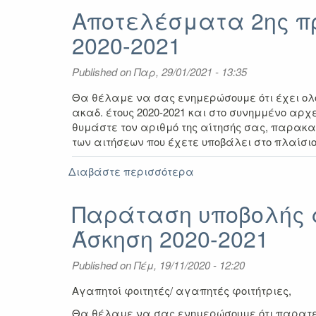
συνάντηση
Αποτελέσματα 2ης πρ
για
2020-2021
τη
δράση
Erasmus+
Published on
Παρ, 29/01/2021 - 13:35
Πρακτική
Άσκηση
Θα θέλαμε να σας ενημερώσουμε ότι έχει ολο
2021-
ακαδ. έτους 2020-2021 και στο συνημμένο αρχε
2022
θυμάστε τον αριθμό της αίτησής σας, παρακ
των αιτήσεων που έχετε υποβάλει στο πλαίσι
Διαβάστε περισσότερα
για
Αποτελέσματα
2ης
Παράταση υποβολής α
πρόσκλησης
Άσκηση 2020-2021
Erasmus+
Πρακτική
Άσκηση
Published on
Πέμ, 19/11/2020 - 12:20
ακαδ.
έτους
Αγαπητοί φοιτητές/ αγαπητές φοιτήτριες,
2020-
Θα θέλαμε να σας ενημερώσουμε ότι παρατείν