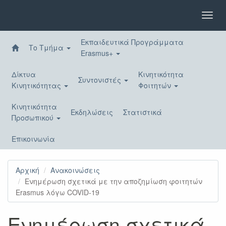
Παράκαμψη
προς
Toggl
το
navig
κυρίως
Εκπαιδευτικά Προγράμματα
περιεχόμενο
Το Τμήμα
Erasmus+
Δίκτυα
Κινητικότητα
Συντονιστές
Κινητικότητας
Φοιτητών
Κινητικότητα
Εκδηλώσεις
Στατιστικά
Προσωπικού
Επικοινωνία
Αρχική
Ανακοινώσεις
Ενημέρωση σχετικά με την αποζημίωση φοιτητών
Erasmus λόγω COVID-19
Ενημέρωση σχετικά