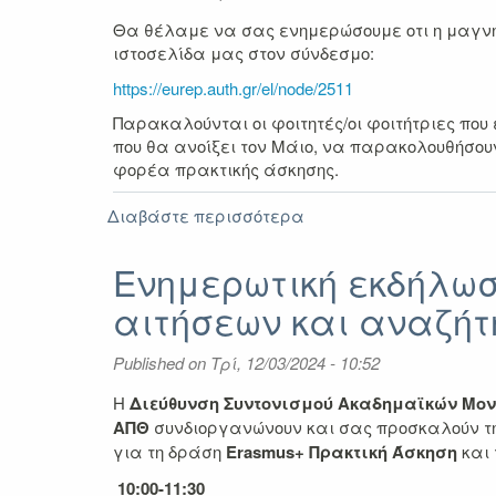
Θα θέλαμε να σας ενημερώσουμε οτι η μαγνητο
ιστοσελίδα μας στον σύνδεσμο:
https://eurep.auth.gr/el/node/2511
Παρακαλούνται οι φοιτητές/οι φοιτήτριες πο
που θα ανοίξει τον Μάιο, να παρακολουθήσουν
φορέα πρακτικής άσκησης.
Διαβάστε περισσότερα
για
Ανάρτηση
μαγνητοσκόπησης
Ενημερωτική εκδήλωσ
της
αιτήσεων και αναζή
εκδήλωσης
της
Πρακτικής
Published on
Τρί, 12/03/2024 - 10:52
Άσκησης
(20/3/2024)
Η
Διεύθυνση Συντονισμού Ακαδημαϊκών Μο
ΑΠΘ
συνδιοργανώνουν και σας προσκαλούν τ
για τη δράση
Erasmus+ Πρακτική Άσκηση
και 
10:00-11:30