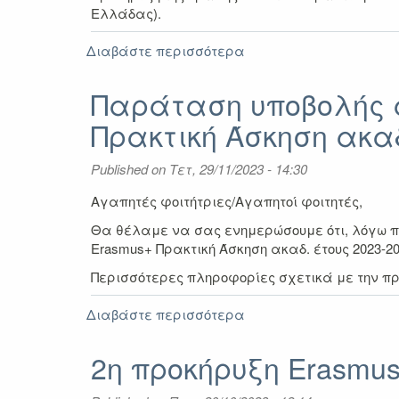
Ελλάδας).
Διαβάστε περισσότερα
για
Νέα
παράταση
Παράταση υποβολής α
υποβολής
Πρακτική Άσκηση ακαδ
αιτήσεων
για
την
Published on
Τετ, 29/11/2023 - 14:30
2η
προκήρυξη
Αγαπητές φοιτήτριες/Αγαπητοί φοιτητές,
Erasmus+
Θα θέλαμε να σας ενημερώσουμε ότι, λόγω πο
για
Erasmus+ Πρακτική Άσκηση ακαδ. έτους 2023-2
Πρακτική
Άσκηση
Περισσότερες πληροφορίες σχετικά με την πρ
ακαδ.
έτους
Διαβάστε περισσότερα
για
2023-
Παράταση
2024
υποβολής
2η προκήρυξη Erasmus
αιτήσεων
για