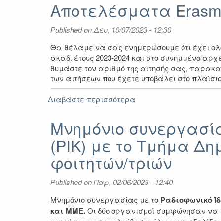
σχετικά
Αποτελέσματα Erasmu
με
επικείμενη
Published on
Δευ, 10/07/2023 - 12:30
προκήρυξη
Erasmus+
Θα θέλαμε να σας ενημερώσουμε ότι έχει ολο
Πρακτική
ακαδ. έτους 2023-2024 και στο συνημμένο αρχε
Άσκηση
θυμάστε τον αριθμό της αίτησής σας, παρακ
εαρινό
των αιτήσεων που έχετε υποβάλει στο πλαίσι
εξάμηνο
2023-
Διαβάστε περισσότερα
για
2024
Αποτελέσματα
Erasmus+
Μνημόνιο συνεργασία
Πρακτική
(ΡΙΚ) με το Τμήμα Δ
Άσκηση
ακαδ.
φοιτητών/τριών
έτους
2023-
Published on
Παρ, 02/06/2023 - 12:40
2024
Μνημόνιο συνεργασίας με το
Ραδιοφωνικό Ί
και ΜΜΕ.
Οι δύο οργανισμοί συμφώνησαν να σ