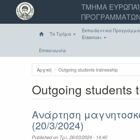
Παράκαμψη
ΤΜΗΜΑ ΕΥΡΩΠΑΪ
προς
ΠΡΟΓΡΑΜΜΑΤΩΝ
το
κυρίως
περιεχόμενο
Εκπαιδευτικά Προγράμμ
Το Τμήμα
Erasmus+
Επικοινωνία
Αρχική
Outgoing students traineeship
Outgoing students t
Ανάρτηση μαγνητοσκό
(20/3/2024)
Published on
Τρί, 26/03/2024 - 14:40