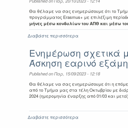
Published on
Παρ, 20/10/2023 - 12:14
την
2η
Θα θέλαμε να σας ενημερώσουμε ότι το Τμήμ
προκήρυξη
προγράμματος Erasmus+ με
επιλέξιμη περίο
Erasmus+
μήνες
μέσω κονδυλίων του ΑΠΘ και μέσω το
για
Πρακτική
Διαβάστε περισσότερα
για
Άσκηση
2η
ακαδ.
προκήρυξη
Ενημέρωση σχετικά μ
έτους
Erasmus+
2023-
Άσκηση εαρινό εξάμη
για
2024
Πρακτική
Άσκηση
Published on
Παρ, 15/09/2023 - 12:18
ακαδ.
έτος
Θα θέλαμε να σας ενημερώσουμε ότι η
επόμε
2023-
από το Τμήμα μας σ
τα τέλη Οκτωβρίου
με διά
2024
2024 (ημερομηνία έναρξης από 01/03 και μετά
Διαβάστε περισσότερα
για
Ενημέρωση