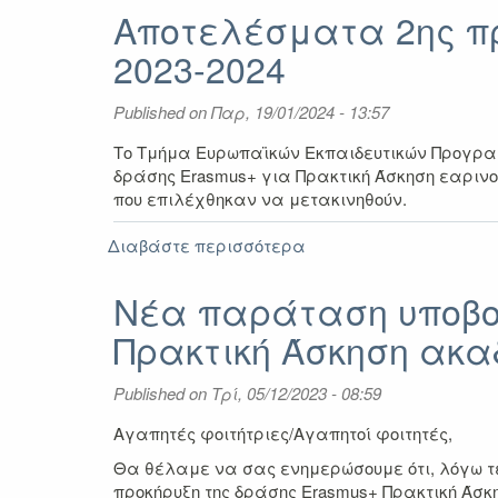
ιστοσελίδας
Αποτελέσματα 2ης πρ
εύρεση
2023-2024
στέγασης
φοιτητών
για
Published on
Παρ, 19/01/2024 - 13:57
απάτη
-
Το Τμήμα Ευρωπαϊκών Εκπαιδευτικών Προγραμμ
Σουηδία
δράσης Erasmus+ για Πρακτική Άσκηση εαρινού
που επιλέχθηκαν να μετακινηθούν.
Διαβάστε περισσότερα
για
Αποτελέσματα
2ης
Νέα παράταση υποβολ
πρόσκλησης
Πρακτική Άσκηση ακαδ
Erasmus+
Πρακτική
Άσκηση
Published on
Τρί, 05/12/2023 - 08:59
ακαδ.
έτους
Αγαπητές φοιτήτριες/Αγαπητοί φοιτητές,
2023-
Θα θέλαμε να σας ενημερώσουμε ότι, λόγω τε
2024
προκήρυξη της δράσης Erasmus+ Πρακτική Άσκη