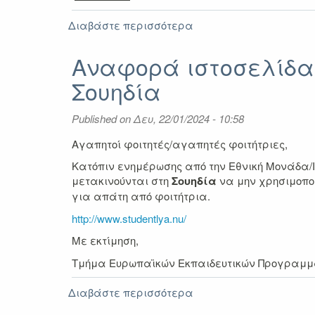
Διαβάστε περισσότερα
για
Ενημερωτική
εκδήλωση
Αναφορά ιστοσελίδας
Erasmus+
Σουηδία
Πρακτική
Άσκηση
2024-
Published on
Δευ, 22/01/2024 - 10:58
2025:
υποβολή
Αγαπητοί φοιτητές/αγαπητές φοιτήτριες,
αιτήσεων
Κατόπιν ενημέρωσης από την Εθνική Μονάδα/Ι
και
μετακινούνται στη
Σουηδία
να μην χρησιμοποι
αναζήτηση
για απάτη από φοιτήτρια.
φορέα
υποδοχής
http://www.studentlya.nu/
Με εκτίμηση,
Τμήμα Ευρωπαϊκών Εκπαιδευτικών Προγραμμά
Διαβάστε περισσότερα
για
Αναφορά