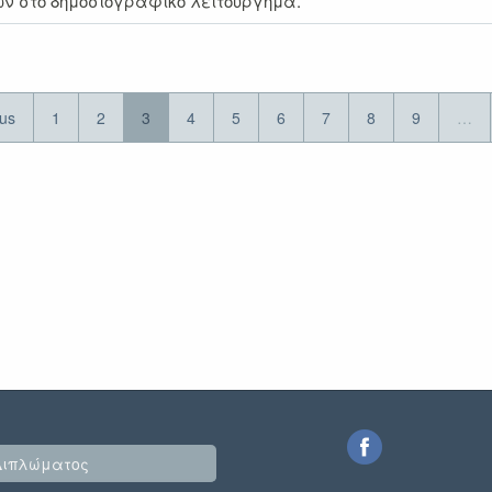
ων στο δημοσιογραφικό λειτούργημα.
us
1
2
3
4
5
6
7
8
9
…
Διπλώματος