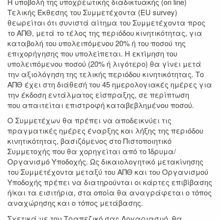
Η υποβολή της υποχρεωτικής διαδικτυακής (on line)
Τελικής Έκθεσης του Συμμετέχοντα (EU survey)
θεωρείται ότι συνιστά αίτημα του Συμμετέχοντα προς
το ΑΠΘ, μετά το τέλος της περιόδου κινητικότητας, για
καταβολή του υπολειπόμενου 20% ή του ποσού της
επιχορήγησης που υπολείπεται. Η εκτίμηση του
υπολειπόμενου ποσού (20% ή λιγότερο) θα γίνει μετά
την αξιολόγηση της τελικής περιόδου κινητικότητας. Το
ΑΠΘ έχει στη διάθεσή του 45 ημερολογιακές ημέρες για
την έκδοση εντάλματος είσπραξης, σε περίπτωση
που απαιτείται επιστροφή καταβεβλημένου ποσού.
Ο Συμμετέχων θα πρέπει να αποδεικνύει τις
πραγματικές ημέρες έναρξης και λήξης της περιόδου
κινητικότητας, βασιζόμενος στο Πιστοποιητικό
Συμμετοχής που θα χορηγείται από το Ίδρυμα/
Οργανισμό Υποδοχής. Ως δικαιολογητικό μετακίνησης
του Συμμετέχοντα μεταξύ του ΑΠΘ και του Οργανισμού
Υποδοχής πρέπει να διατηρούνται οι κάρτες επιβίβασης
ή/και τα εισιτήρια, στα οποία θα αναγράφεται ο τόπος
αναχώρησης και ο τόπος μετάβασης.
Σχετικά με τον Τραπεζικό σας Λογαριασμό, θα