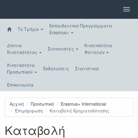
Παράκαμψη
προς
Toggl
το
navig
κυρίως
Εκπαιδευτικά Προγράμματα
περιεχόμενο
Το Τμήμα
Erasmus+
Δίκτυα
Κινητικότητα
Συντονιστές
Κινητικότητας
Φοιτητών
Κινητικότητα
Εκδηλώσεις
Στατιστικά
Προσωπικού
Επικοινωνία
Αρχική
Προσωπικό
Erasmus+ International
Επιμόρφωση
Καταβολή Χρηματοδότησης
Καταβολή