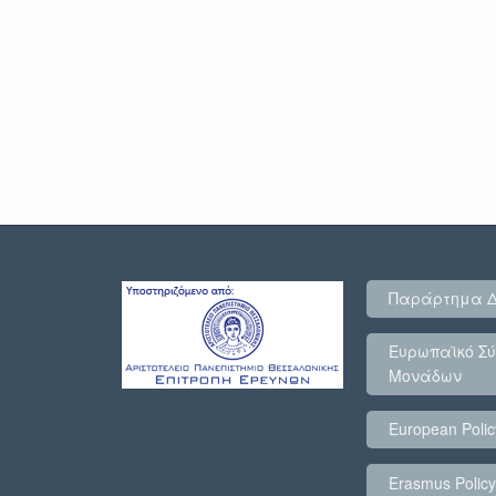
Παράρτημα 
Ευρωπαϊκό Σύ
Μονάδων
European Poli
Erasmus Polic