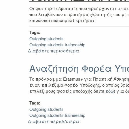
Οι φοιτήτριες/φοιτητές που προέρχονται από 
που λαμβάνουν οι φοιτήτριες/φοιτητές που με
κοινωνικο-οικονομικά κριτήρια:
Tags:
Outgoing students
Outgoing students traineeship
Διαβάστε περισσότερα
για
Κινητικότητα
φοιτητών
Αναζήτηση Φορέα Υπ
με
λιγότερες
Το πρόγραμμα Erasmus+ για Πρακτική Άσκηση 
ευκαιρίες
έναν επιλέξιμο Φορέα Υποδοχής, ο οποίος βρί
επιλέξιμους φορείς υποδοχής δείτε
εδώ
) για 
Tags:
Outgoing students
Outgoing students traineeship
Διαβάστε περισσότερα
για
Αναζήτηση