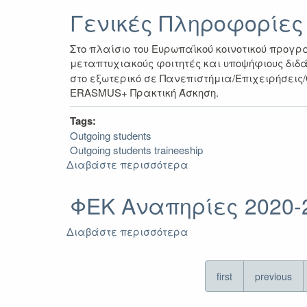
Φορέα
Γενικές Πληροφορίες
Υποδοχής
Στο πλαίσιο του Ευρωπαϊκού κοινοτικού προγρ
μεταπτυχιακούς φοιτητές και υποψήφιους διδ
στο εξωτερικό σε Πανεπιστήμια/Επιχειρήσεις
ERASMUS+ Πρακτική Άσκηση.
Tags:
Outgoing students
Outgoing students traineeship
Διαβάστε περισσότερα
για
Γενικές
Πληροφορίες
ΦΕΚ Αναπηρίες 2020-
Διαβάστε περισσότερα
για
ΦΕΚ
Αναπηρίες
2020-
first
previous
2021