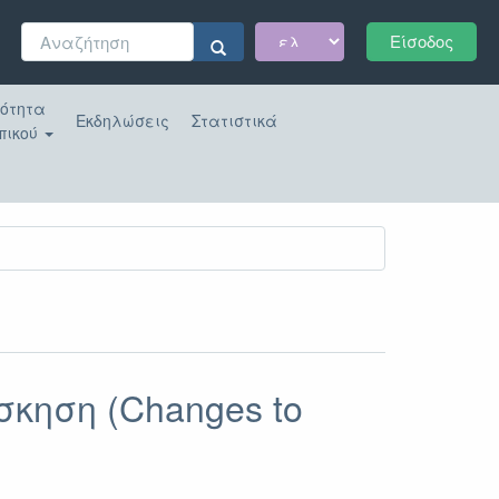
Φόρμα
Είσοδος
αναζήτησης
Αναζήτηση
κότητα
Εκδηλώσεις
Στατιστικά
πικού
κηση (Changes to