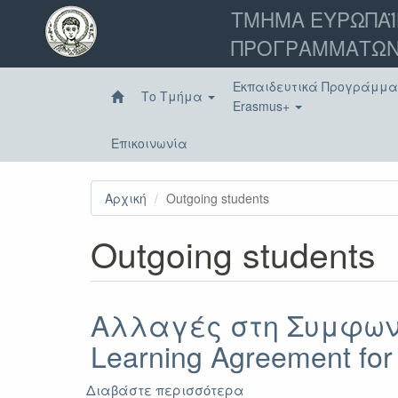
Παράκαμψη
ΤΜΗΜΑ ΕΥΡΩΠΑΪ
προς
ΠΡΟΓΡΑΜΜΑΤΩΝ
το
κυρίως
περιεχόμενο
Εκπαιδευτικά Προγράμμ
Το Τμήμα
Erasmus+
Επικοινωνία
Αρχική
Outgoing students
Outgoing students
Αλλαγές στη Συμφωνί
Learning Agreement for
Διαβάστε περισσότερα
για