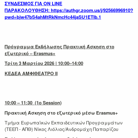
ΣΥΝΔΕΣΜΟΣ ΓΙΑ ON LINE
ΠΑΡΑΚΟΛΟΥΘΗΣΗ:
https://authgr.zoom.us/j/92566996910?
pwd=bjw47bS4ahMtRkNmcHc44jaSU1ETIb.1
Πρόγραμμα Εκδήλωσης Πρακτική Άσκηση στο
εξωτερικό – Erasmus+
Τρίτη 3 Μαρτίου 2026 | 10:00–14:00
ΚΕΔΕΑ ΑΜΦΙΘΕΑΤΡΟ ΙΙ
10:00 – 11:30 (1ο Session)
Πρακτική Άσκηση στο εξωτερικό μέσω Erasmus+
Τμήμα Ευρωπαϊκών Εκπαιδευτικών Προγραμμάτων
(ΤΕΕΠ - ΑΠΘ) Νίκος Λιόλιος/Ανδρομάχη Παπαρίζου