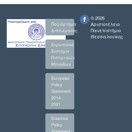
© 2026
Παράρτημα
Αριστοτέλειο
Πανεπιστήμιο
Διπλώματος
Θεσσαλονίκης
Ευρωπαϊκό
Σύστημα
Πιστωτικών
Μονάδων
European
Policy
Statement
2014-
2021
Erasmus
Policy
Statement