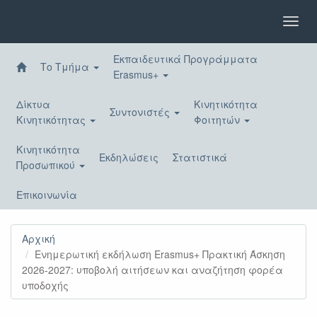
Παράκαμψη
προς
Toggl
το
navig
κυρίως
Εκπαιδευτικά Προγράμματα
περιεχόμενο
Το Τμήμα
Erasmus+
Δίκτυα
Κινητικότητα
Συντονιστές
Κινητικότητας
Φοιτητών
Κινητικότητα
Εκδηλώσεις
Στατιστικά
Προσωπικού
Επικοινωνία
Αρχική
Ενημερωτική εκδήλωση Erasmus+ Πρακτική Άσκηση
2026-2027: υποβολή αιτήσεων και αναζήτηση φορέα
υποδοχής