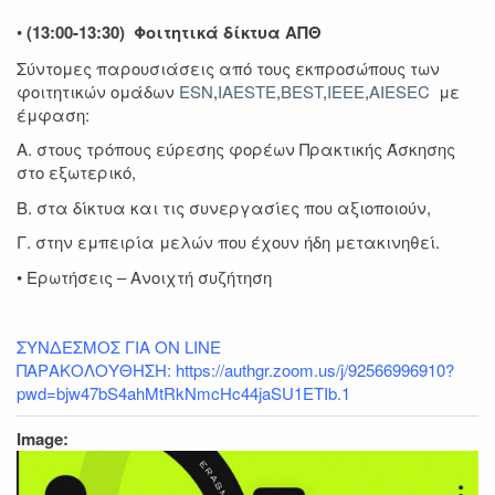
•
(13:00-13:30) Φοιτητικά δίκτυα ΑΠΘ
Σύντομες παρουσιάσεις από τους εκπροσώπους των
φοιτητικών ομάδων
ESN
,
IAESTE
,
BEST
,
IEEE
,
AIESEC
με
έμφαση
:
Α. στους τρόπους εύρεσης φορέων Πρακτικής Άσκησης
στο εξωτερικό,
Β. στα δίκτυα και τις συνεργασίες που αξιοποιούν,
Γ. στην εμπειρία μελών που έχουν ήδη μετακινηθεί.
• Ερωτήσεις – Ανοιχτή συζήτηση
ΣΥΝΔΕΣΜΟΣ ΓΙΑ ON LINE
ΠΑΡΑΚΟΛΟΥΘΗΣΗ:
https://authgr.zoom.us/j/92566996910?
pwd=bjw47bS4ahMtRkNmcHc44jaSU1ETIb.1
Image: