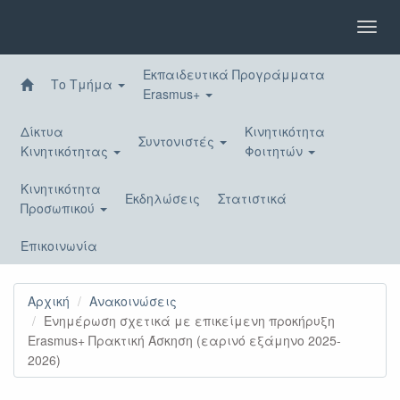
Παράκαμψη
προς
Toggl
το
navig
κυρίως
Εκπαιδευτικά Προγράμματα
περιεχόμενο
Το Τμήμα
Erasmus+
Δίκτυα
Κινητικότητα
Συντονιστές
Κινητικότητας
Φοιτητών
Κινητικότητα
Εκδηλώσεις
Στατιστικά
Προσωπικού
Επικοινωνία
Αρχική
Ανακοινώσεις
Ενημέρωση σχετικά με επικείμενη προκήρυξη
Erasmus+ Πρακτική Άσκηση (εαρινό εξάμηνο 2025-
2026)