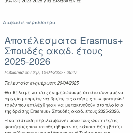
(ΚΑ131) 2023-2025 για Διδασκαλία:
Διαβάστε περισσότερα
για
Αποτελέσματα
Γ'
Αποτέλεσματα Erasmus+
Πρόσκλησης
Σπουδές ακαδ. έτους
για
ΔΙΔΑΣΚΑΛΙΑ
2025-2026
μέσω
του
Published on
Πέμ, 10/04/2025 - 09:47
Προγράμματος
Erasmus+
Τελευταία ενημέρωση: 29/04/2025
2023-
2025
Θα θέλαμε να σας ενημερώσουμε ότι στο συνημμένο
(ΚΑ131)
αρχείο μπορείτε να βρείτε τις αιτήσεις των φοιτητών/
τριών που επιλέχθηκαν να μετακινηθούν στο πλαίσιο
της δράσης Erasmus+ Σπουδές ακαδ. έτους 2025-2026.
Η κατάσταση περιλαμβάνει μόνο τους φοιτητές/τις
φοιτήτριες που τοποθετήθηκαν σε κάποια θέση βάσει
της φθίνουσας μοριοδότησης ανά Τμήμα και των