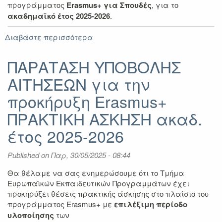
προγράμματος
Erasmus+ για Σπουδές
, για το
ακαδημαϊκό έτος 2025-2026
.
Διαβάστε περισσότερα
για
Πρόσκληση
Υποβολής
ΠΑΡΑΤΑΣΗ ΥΠΟΒΟΛΗΣ
Αιτήσεων
ΑΙΤΗΣΕΩΝ για την
για
Βραχυχρόνια
προκήρυξη Erasmus+
Κινητικότητα
Υποψήφιων
ΠΡΑΚΤΙΚΗ ΑΣΚΗΣΗ ακαδ.
Διδακτορισσών/
έτος 2025-2026
Διδακτόρων
μέσω
Erasmus+
Published on
Παρ, 30/05/2025 - 08:44
ακαδ.έτους
2025-
Θα θέλαμε να σας ενημερώσουμε ότι
το Τμήμα
2026
Ευρωπαϊκών Εκπαιδευτικών Προγραμμάτων έχει
(ΚΑ
προκηρύξει θέσεις πρακτικής άσκησης στο πλαίσιο του
131)
προγράμματος Erasmus+ με
επιλέξιμη περίοδο
υλοποίησης
των