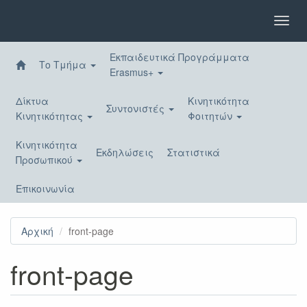
Παράκαμψη
προς
Toggl
το
navig
κυρίως
Εκπαιδευτικά Προγράμματα
περιεχόμενο
Το Τμήμα
Erasmus+
Δίκτυα
Κινητικότητα
Συντονιστές
Κινητικότητας
Φοιτητών
Κινητικότητα
Εκδηλώσεις
Στατιστικά
Προσωπικού
Επικοινωνία
Αρχική
front-page
front-page