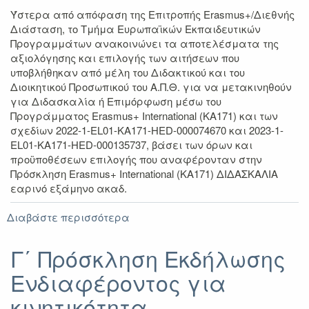
Ύστερα από απόφαση της Επιτροπής Erasmus+/Διεθνής
Διάσταση, το Τμήμα Ευρωπαϊκών Εκπαιδευτικών
Προγραμμάτων ανακοινώνει τα αποτελέσματα της
αξιολόγησης και επιλογής των αιτήσεων που
υποβλήθηκαν από μέλη του Διδακτικού και του
Διοικητικού Προσωπικού του Α.Π.Θ. για να μετακινηθούν
για Διδασκαλία ή Επιμόρφωση μέσω του
Προγράμματος Erasmus+ International (KA171) και των
σχεδίων 2022-1-EL01-KA171-HED-000074670 και 2023-1-
EL01-KA171-HED-000135737, βάσει των όρων και
προϋποθέσεων επιλογής που αναφέρονταν στην
Πρόσκληση Erasmus+ International (KA171) ΔΙΔΑΣΚΑΛΙΑ
εαρινό εξάμηνο ακαδ.
Διαβάστε περισσότερα
για
Αποτελέσματα
Πρόσκλησης
Γ΄ Πρόσκληση Εκδήλωσης
Erasmus+
Ενδιαφέροντος για
International
(KA171)
κινητικότητα
ΔΙΔΑΣΚΑΛΙΑ