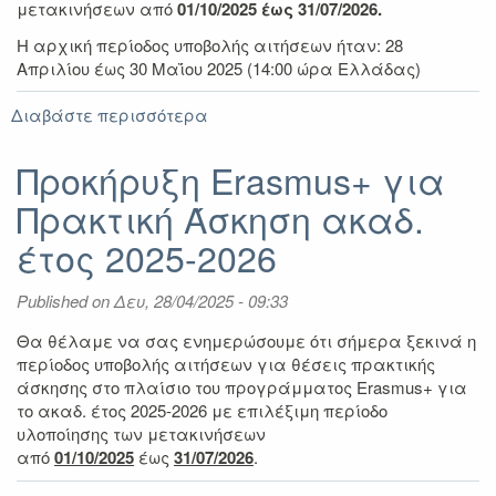
μετακινήσεων
από
01/10/2025 έως 31/07/2026.
Η αρχική περίοδος υποβολής αιτήσεων ήταν:
28
Απριλίου έως 30 Μαΐου 2025 (14:00 ώρα Ελλάδας)
Διαβάστε περισσότερα
για
ΠΑΡΑΤΑΣΗ
ΥΠΟΒΟΛΗΣ
Προκήρυξη Erasmus+ για
ΑΙΤΗΣΕΩΝ
Πρακτική Άσκηση ακαδ.
για
την
έτος 2025-2026
προκήρυξη
Erasmus+
Published on
Δευ, 28/04/2025 - 09:33
ΠΡΑΚΤΙΚΗ
ΑΣΚΗΣΗ
Θα θέλαμε να σας ενημερώσουμε ότι σήμερα ξεκινά η
ακαδ.
περίοδος υποβολής αιτήσεων για θέσεις πρακτικής
έτος
άσκησης στο πλαίσιο του προγράμματος Erasmus+ για
2025-
το ακαδ. έτος 2025-2026 με επιλέξιμη περίοδο
2026
υλοποίησης των μετακινήσεων
από
01/10/2025
έως
31/07/2026
.