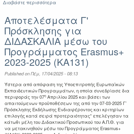
Διαβάστε περισσότερα
για
Προκήρυξη
Erasmus+
Αποτελέσματα Γ'
για
Πρόσκλησης για
Πρακτική
Άσκηση
ΔΙΔΑΣΚΑΛΙΑ μέσω του
ακαδ.
έτος
Προγράμματος Erasmus+
2025-
2023-2025 (ΚΑ131)
2026
Published on
Πέμ, 17/04/2025 - 08:13
Ύστερα από απόφαση της Υποεπιτροπής Ευρωπαϊκών
Εκπαιδευτικών Προγραμμάτων, η οποία συνεδρίασε δια
η
περιφοράς την 07
Απριλίου 2025 και βάσει των
απαιτούμενων προϋποθέσεων της από την 07-03-2025 Γ’
Πρόσκλησης Εκδήλωσης Ενδιαφέροντος και κριτηρίων
επιλογής κατά σειρά προτεραιότητας* επελέγησαν τα
κάτωθι μέλη του Διδακτικού Προσωπικού του Α.Π.Θ. για
να μετακινηθούν μέσω του Προγράμματος Erasmus+