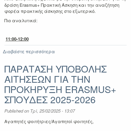
δράση Erasmus+ Πρακτική Άσκηση και την αναζήτηση
φορέα πρακτικής άσκησης στο εξωτερικό.
Πιο αναλυτικά:
11:00-12:00
Διαβάστε περισσότερα
για
Ενημερωτική
εκδήλωση
ΠΑΡΑΤΑΣΗ ΥΠΟΒΟΛΗΣ
Erasmus+
ΑΙΤΗΣΕΩΝ ΓΙΑ ΤΗΝ
Πρακτική
Άσκηση
ΠΡΟΚΗΡΥΞΗ ERASMUS+
2025-
2026:
ΣΠΟΥΔΕΣ 2025-2026
υποβολή
αιτήσεων
Published on
Τρί, 25/02/2025 - 13:07
και
αναζήτηση
Αγαπητές φοιτήτριες/Αγαπητοί φοιτητές,
φορέα