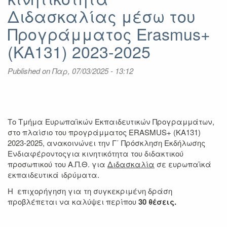
και
Διδασκαλίας μέσω του
ΕΠΙΜΟΡΦΩΣΗ
Προγράμματος Erasmus+
εαρινό
εξάμηνο
(KA131) 2023-2025
ακαδ.
έτους
Published on
Παρ, 07/03/2025 - 13:12
2024-
2025
Το Τμήμα Ευρωπαϊκών Εκπαιδευτικών Προγραμμάτων,
στο πλαίσιο του προγράμματος ERASMUS+ (KA131)
2023-2025, ανακοινώνει την Γ΄ Πρόσκληση Εκδήλωσης
Ενδιαφέροντοςγια κινητικότητα του διδακτικού
προσωπικού του Α.Π.Θ. για
Διδασκαλία
σε ευρωπαϊκά
εκπαιδευτικά ιδρύματα.
Η επιχορήγηση για τη συγκεκριμένη δράση
προβλέπεται να καλύψει περίπου
30
θέσεις.