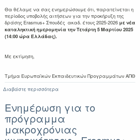
υποδοχής
Θα θέλαμε να σας ενημερώσουμε ότι, παρατείνεται η
περίοδος υποβολής αιτήσεων για την προκήρυξη της
δράσης Erasmus+ Σπουδές ακαδ. έτους 2025-2026
με νέα
καταληκτική ημερομηνία την Τετάρτη 5 Μαρτίου 2025
(14:00 ώρα Ελλάδας).
Με εκτίμηση,
Τμήμα Ευρωπαϊκών Εκπαιδευτικών Προγραμμάτων ΑΠΘ
Διαβάστε περισσότερα
για
ΠΑΡΑΤΑΣΗ
ΥΠΟΒΟΛΗΣ
Ενημέρωση για το
ΑΙΤΗΣΕΩΝ
πρόγραμμα
ΓΙΑ
ΤΗΝ
μακροχρόνιας
ΠΡΟΚΗΡΥΞΗ
ERASMUS+