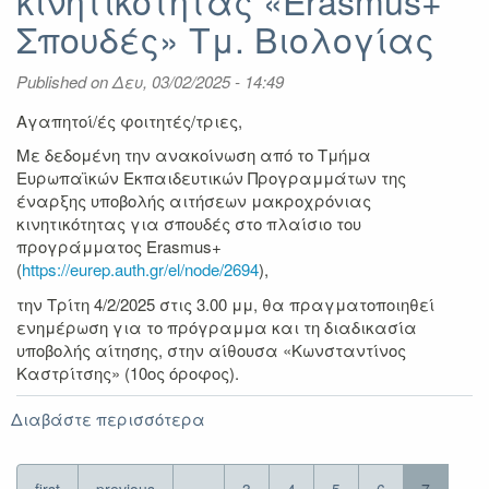
κινητικότητας «Erasmus+
ΣΠΟΥΔΕΣ
Σπουδές» Τμ. Βιολογίας
2025-
2026
Published on
Δευ, 03/02/2025 - 14:49
Αγαπητοί/ές φοιτητές/τριες,
Με δεδομένη την ανακοίνωση από το Τμήμα
Ευρωπαϊκών Εκπαιδευτικών Προγραμμάτων της
έναρξης υποβολής αιτήσεων μακροχρόνιας
κινητικότητας για σπουδές στο πλαίσιο του
προγράμματος Erasmus+
(
https://eurep.auth.gr/el/node/2694
),
την Τρίτη 4/2/2025 στις 3.00 μμ, θα πραγματοποιηθεί
ενημέρωση για το πρόγραμμα και τη διαδικασία
υποβολής αίτησης, στην αίθουσα «Κωνσταντίνος
Καστρίτσης» (10ος όροφος).
Διαβάστε περισσότερα
για
Ενημέρωση
για
το