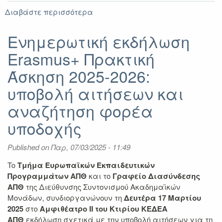
Διαβάστε περισσότερα
για
Γ΄
Πρόσκληση
Ενημερωτική εκδήλωση
Εκδήλωσης
Erasmus+ Πρακτική
Ενδιαφέροντος
για
Άσκηση 2025-2026:
κινητικότητα
Διδασκαλίας
υποβολή αιτήσεων και
μέσω
αναζήτηση φορέα
του
Προγράμματος
υποδοχής
Erasmus+
(KA131)
Published on
Παρ, 07/03/2025 - 11:49
2023-
2025
To
Τμήμα Ευρωπαϊκών Εκπαιδευτικών
Προγραμμάτων ΑΠΘ
και το
Γραφείο Διασύνδεσης
ΑΠΘ
της Διεύθυνσης Συντονισμού Ακαδημαϊκών
Μονάδων, συνδιοργανώνουν τη
Δευτέρα 17 Μαρτίου
2025
στο
Αμφιθέατρο ΙΙ του Κτιρίου ΚΕΔΕΑ
ΑΠΘ
εκδήλωση σχετικά με την υποβολή αιτήσεων για τη