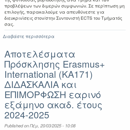
προβλέψεων των διμερών συμφωνιών.
Σε περίπτωση μη
επιλογής, παρακαλούμε να απευθύνεστε για
διευκρινίσεις στον/στην Συντονιστή ECTS του Τμήματός
σας.
Διαβάστε περισσότερα
για
Αποτέλεσματα
Erasmus+
Αποτελέσματα
Σπουδές
Πρόσκλησης Erasmus+
ακαδ.
έτους
International (KA171)
2025-
2026
ΔΙΔΑΣΚΑΛΙΑ και
ΕΠΙΜΟΡΦΩΣΗ εαρινό
εξάμηνο ακαδ. έτους
2024-2025
Published on
Πέμ, 20/03/2025 - 10:08