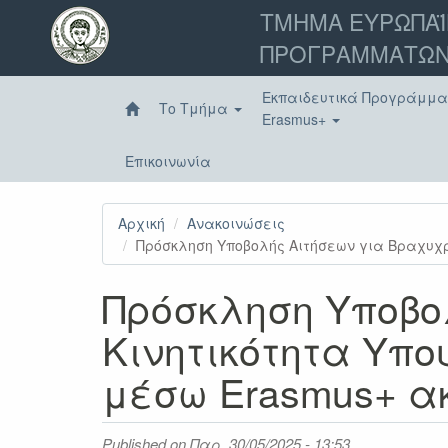
Παράκαμψη
ΤΜΗΜΑ ΕΥΡΩΠΑΪ
προς
ΠΡΟΓΡΑΜΜΑΤΩΝ
το
κυρίως
περιεχόμενο
Εκπαιδευτικά Προγράμμ
Το Τμήμα
Erasmus+
Επικοινωνία
Αρχική
Ανακοινώσεις
Πρόσκληση Υποβολής Αιτήσεων για Βραχυχρ
Πρόσκληση Υποβο
Κινητικότητα Υπ
μέσω Erasmus+ ακ
Published on
Παρ, 30/05/2025 - 13:53