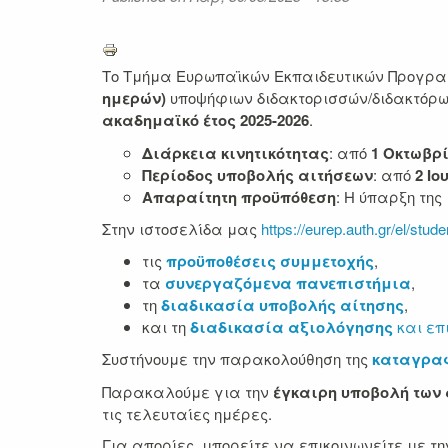
Το Τμήμα Ευρωπαϊκών Εκπαιδευτικών Προγρ
ημερών)
υποψήφιων διδακτορισσών/διδακτόρω
ακαδημαϊκό έτος 2025-2026
.
Διάρκεια κινητικότητας
: από
1 Οκτωβρί
Περίοδος υποβολής αιτήσεων
: από
2 Ιο
Απαραίτητη προϋπόθεση
: Η ύπαρξη της
Στην ιστοσελίδα μας
https://eurep.auth.gr/el/stud
τις
προϋποθέσεις συμμετοχής
,
τα
συνεργαζόμενα πανεπιστήμια
,
τη
διαδικασία υποβολής αίτησης
,
και τη
διαδικασία αξιολόγησης
και επ
Συστήνουμε την παρακολούθηση της
καταγραφ
Παρακαλούμε για την
έγκαιρη υποβολή των
τις τελευταίες ημέρες.
Για απορίες, μπορείτε να επικοινωνείτε με τ