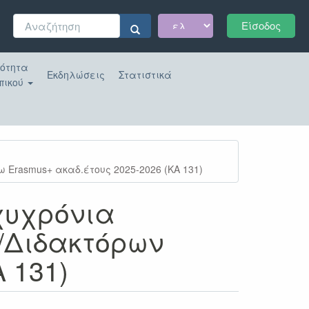
Φόρμα
Είσοδος
αναζήτησης
Αναζήτηση
κότητα
Εκδηλώσεις
Στατιστικά
πικού
Erasmus+ ακαδ.έτους 2025-2026 (ΚΑ 131)
χυχρόνια
/Διδακτόρων
 131)