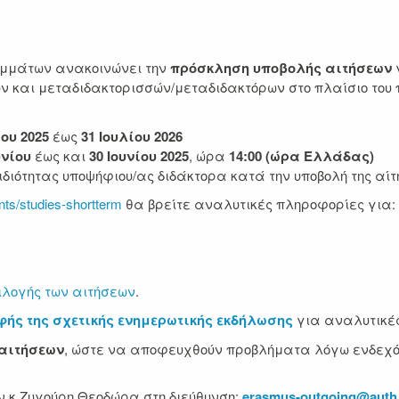
αμμάτων ανακοινώνει την
πρόσκληση υποβολής αιτήσεων
ν και μεταδιδακτορισσών/μεταδιδακτόρων στο πλαίσιο το
ου 2025
έως
31 Ιουλίου 2026
υνίου
έως και
30 Ιουνίου 2025
, ώρα
14:00 (ώρα Ελλάδας)
 ιδιότητας υποψήφιου/ας διδάκτορα κατά την υποβολή της αίτ
ents/studies-shortterm
θα βρείτε αναλυτικές πληροφορίες για:
ιλογής των αιτήσεων
.
ής της σχετικής ενημερωτικής εκδήλωσης
για αναλυτικές
 αιτήσεων
, ώστε να αποφευχθούν προβλήματα λόγω ενδεχό
ην κ.Ζυγούρη Θεοδώρα στη διεύθυνση:
erasmus-outgoing@auth