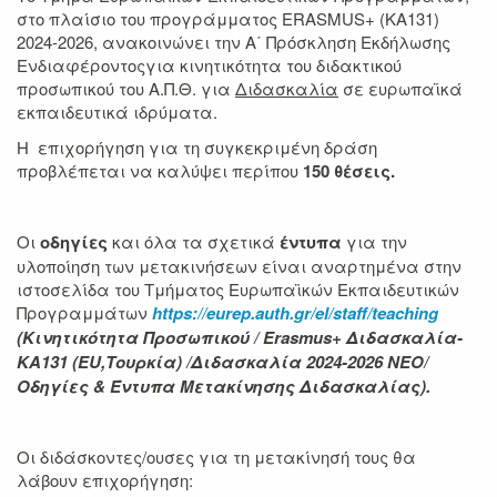
στο πλαίσιο του προγράμματος ERASMUS+ (KA131)
2024-2026, ανακοινώνει την Α΄ Πρόσκληση Εκδήλωσης
Ενδιαφέροντοςγια κινητικότητα του διδακτικού
προσωπικού του Α.Π.Θ. για
Διδασκαλία
σε ευρωπαϊκά
εκπαιδευτικά ιδρύματα.
Η επιχορήγηση για τη συγκεκριμένη δράση
προβλέπεται να καλύψει περίπου
150
θέσεις.
Οι
οδηγίες
και όλα τα σχετικά
έντυπα
για την
υλοποίηση των μετακινήσεων είναι αναρτημένα στην
ιστοσελίδα του Τμήματος Ευρωπαϊκών Εκπαιδευτικών
Προγραμμάτων
https://eurep.auth.gr/el/staff/teaching
(Κινητικότητα Προσωπικού /
Erasmus
+ Διδασκαλία-
KA
131 (
EU
,Τουρκία) /Διδασκαλία 2024-2026
NEO
/
Οδηγίες & Έντυπα Μετακίνησης Διδασκαλίας).
Οι διδάσκοντες/ουσες για τη μετακίνησή τους θα
λάβουν επιχορήγηση: