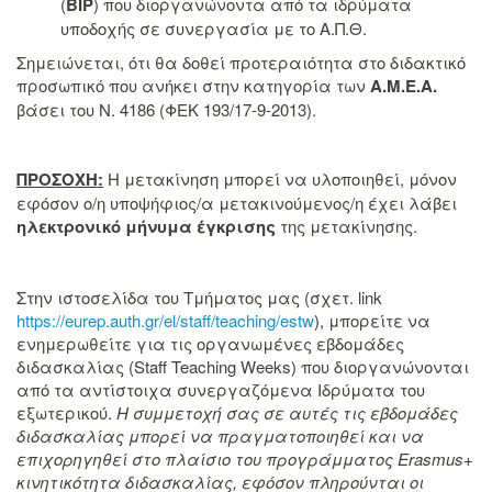
(
BIP
) που διοργανώνοντα από τα ιδρύματα
υποδοχής σε συνεργασία με το Α.Π.Θ.
Σημειώνεται, ότι θα δοθεί προτεραιότητα στο διδακτικό
προσωπικό που ανήκει στην κατηγορία των
Α.Μ.Ε.Α.
βάσει του Ν. 4186 (ΦΕΚ 193/17-9-2013).
ΠΡΟΣΟΧΗ:
Η μετακίνηση μπορεί να υλοποιηθεί, μόνον
εφόσον ο/η υποψήφιος/α μετακινούμενος/η έχει λάβει
ηλεκτρονικό μήνυμα έγκρισης
της μετακίνησης.
Στην ιστοσελίδα του Τμήματος μας (σχετ. link
https://eurep.auth.gr/el/staff/teaching/estw
), μπορείτε να
ενημερωθείτε για τις οργανωμένες εβδομάδες
διδασκαλίας (Staff Teaching Weeks) που διοργανώνονται
από τα αντίστοιχα συνεργαζόμενα Ιδρύματα του
εξωτερικού.
Η συμμετοχή σας σε αυτές τις εβδομάδες
διδασκαλίας μπορεί να πραγματοποιηθεί και να
επιχορηγηθεί στο πλαίσιο του προγράμματος
Erasmus
+
κινητικότητα διδασκαλίας, εφόσον πληρούνται οι