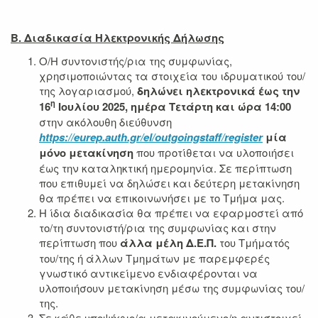
Β. Διαδικασία Ηλεκτρονικής Δήλωσης
Ο/Η συντονιστής/ρια της συμφωνίας,
χρησιμοποιώντας τα στοιχεία του ιδρυματικού του/
της λογαριασμού,
δηλώνει ηλεκτρονικά
έως την
η
16
Ιουλίου 2025, ημέρα Τετάρτη και ώρα 14:00
στην ακόλουθη διεύθυνση
https://eurep.auth.gr/el/outgoingstaff/register
μία
μόνο μετακίνηση
που προτίθεται να υλοποιήσει
έως την καταληκτική ημερομηνία. Σε περίπτωση
που επιθυμεί να δηλώσει και δεύτερη μετακίνηση
θα πρέπει να επικοινωνήσει με το Τμήμα μας.
Η ίδια διαδικασία θα πρέπει να εφαρμοστεί από
το/τη συντονιστή/ρια της συμφωνίας και στην
περίπτωση που
άλλα μέλη Δ.Ε.Π.
του Τμήματός
του/της ή άλλων Τμημάτων με παρεμφερές
γνωστικό αντικείμενο ενδιαφέρονται να
υλοποιήσουν μετακίνηση μέσω της συμφωνίας του/
της.
Σε κάθε υποψήφιο/α μετακινούμενο/η αντιστοιχεί