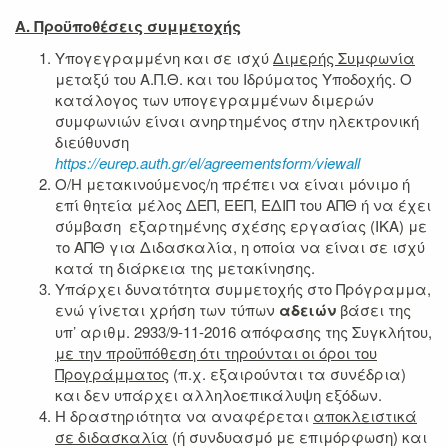
Α. Προϋποθέσεις συμμετοχής
Υπογεγραμμένη και σε ισχύ
Διμερής Συμφωνία
μεταξύ του Α.Π.Θ. και του Ιδρύματος Υποδοχής. Ο
κατάλογος των υπογεγραμμένων διμερών
συμφωνιών είναι ανηρτημένος στην ηλεκτρονική
διεύθυνση
https://eurep.auth.gr/el/agreementsform/viewall
Ο/Η μετακινούμενος/η πρέπει να είναι μόνιμο ή
επί θητεία μέλος ΔΕΠ, ΕΕΠ, ΕΔΙΠ του ΑΠΘ ή να έχει
σύμβαση εξαρτημένης σχέσης εργασίας (ΙΚΑ) με
το ΑΠΘ για Διδασκαλία, η οποία να είναι σε ισχύ
κατά τη διάρκεια της μετακίνησης.
Υπάρχει δυνατότητα συμμετοχής στο Πρόγραμμα,
ενώ γίνεται χρήση των τύπων
αδειών
βάσει της
υπ’ αριθμ. 2933/9-11-2016 απόφασης της Συγκλήτου,
με την προϋπόθεση ότι τηρούνται οι όροι του
Προγράμματος
(π.χ. εξαιρούνται τα συνέδρια)
και δεν υπάρχει αλληλοεπικάλυψη εξόδων.
Η δραστηριότητα να αναφέρεται
αποκλειστικά
σε διδασκαλία
(ή συνδυασμό με επιμόρφωση) και