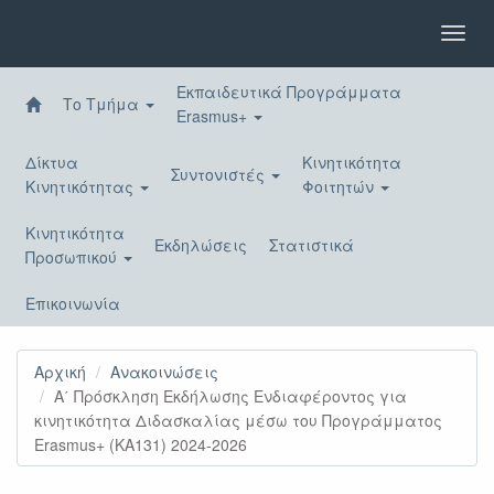
Παράκαμψη
προς
Toggl
το
navig
κυρίως
Εκπαιδευτικά Προγράμματα
περιεχόμενο
Το Τμήμα
Erasmus+
Δίκτυα
Κινητικότητα
Συντονιστές
Κινητικότητας
Φοιτητών
Κινητικότητα
Εκδηλώσεις
Στατιστικά
Προσωπικού
Επικοινωνία
Αρχική
Ανακοινώσεις
A΄ Πρόσκληση Εκδήλωσης Ενδιαφέροντος για
κινητικότητα Διδασκαλίας μέσω του Προγράμματος
Erasmus+ (KA131) 2024-2026