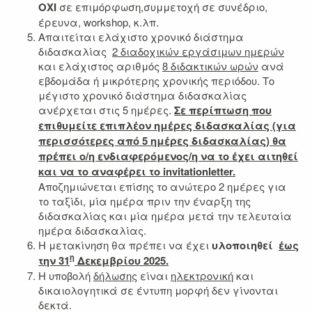
ΟΧΙ
σε επιμόρφωση,συμμετοχή σε συνέδριο,
έρευνα, workshop, κ.λπ.
Απαιτείται ελάχιστο χρονικό διάστημα
διδασκαλίας
2 διαδοχικών εργάσιμων ημερών
και ελάχιστος αριθμός
8 διδακτικών ωρών
ανά
εβδομάδα ή μικρότερης χρονικής περιόδου. Το
μέγιστο χρονικό διάστημα διδασκαλίας
ανέρχεται στις 5 ημέρες.
Σε περίπτωση που
επιθυμείτε επιπλέον ημέρες διδασκαλίας (για
περισσότερες από 5 ημέρες διδασκαλίας) θα
πρέπει ο/η ενδιαφερόμενος/η να το έχει αιτηθεί
και να το αναφέρει το
invitation
letter
.
Αποζημιώνεται επίσης το ανώτερο 2 ημέρες για
το ταξίδι, μία ημέρα πριν την έναρξη της
διδασκαλίας και μία ημέρα μετά την τελευταία
ημέρα διδασκαλίας.
Η μετακίνηση θα πρέπει να έχει
υλοποιηθεί
έως
η
την 31
Δεκεμβρίου 2025.
Η υποβολή
δήλωσης
είναι
ηλεκτρονική
και
δικαιολογητικά σε έντυπη μορφή δεν γίνονται
δεκτά.