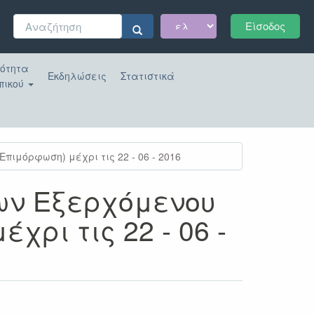
Φόρμα
Είσοδος
αναζήτησης
Αναζήτηση
κότητα
Εκδηλώσεις
Στατιστικά
πικού
πιμόρφωση) μέχρι τις 22 - 06 - 2016
εων Εξερχόμενου
ρι τις 22 - 06 -