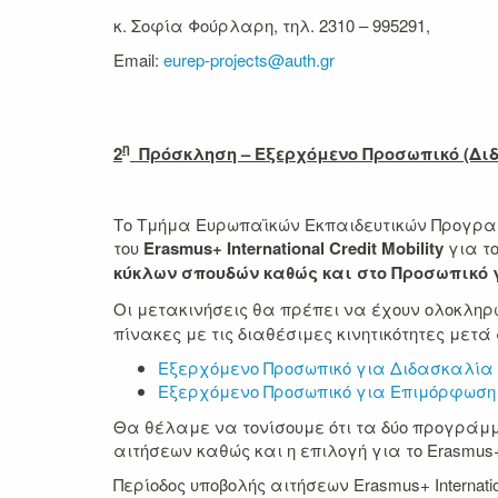
κ. Σοφία Φούρλαρη, τηλ. 2310 – 995291,
Εmail:
eurep-projects@auth.gr
η
2
Πρόσκληση – Εξερχόμενο Προσωπικό (Δι
Tο Τμήμα Ευρωπαϊκών Εκπαιδευτικών Προγρα
του
Erasmus+
International Credit
Mοbility
για τ
κύκλων σπουδών καθώς και στο Προσωπικό
Οι μετακινήσεις θα πρέπει να έχουν ολοκληρ
πίνακες με τις διαθέσιμες κινητικότητες μετά 
Εξερχόμενο Προσωπικό για Διδασκαλία
Εξερχόμενο Προσωπικό για Επιμόρφωση
Θα θέλαμε να τονίσουμε ότι τα δύο προγράμμα
αιτήσεων καθώς και η επιλογή για το Erasmus+
Περίοδος υποβολής αιτήσεων Erasmus+ Internatio