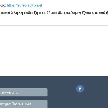
μας:
https://eurep.auth.gr/el
ν κατάλληλη ένδειξη στο θέμα:
Μετακίνηση Προσωπικού
Διπλώματος
στημα Πιστωτικών