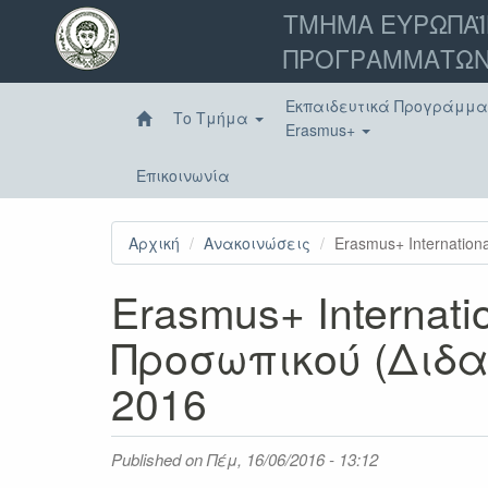
Παράκαμψη
ΤΜΗΜΑ ΕΥΡΩΠΑΪ
προς
ΠΡΟΓΡΑΜΜΑΤΩΝ
το
κυρίως
περιεχόμενο
Εκπαιδευτικά Προγράμμ
Το Τμήμα
Erasmus+
Επικοινωνία
Αρχική
Ανακοινώσεις
Εrasmus+ Internati
Εrasmus+ Interna
Προσωπικού (Διδα
2016
Published on
Πέμ, 16/06/2016 - 13:12