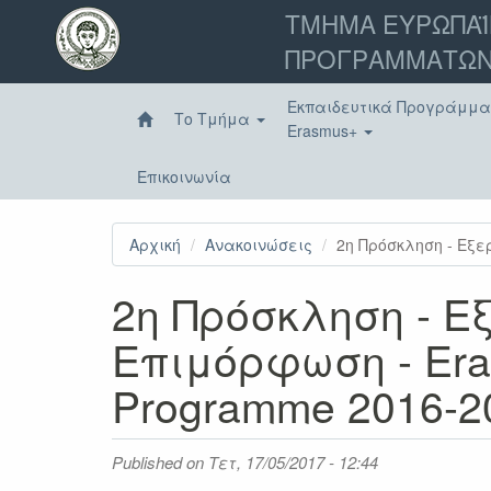
Παράκαμψη
ΤΜΗΜΑ ΕΥΡΩΠΑΪ
προς
ΠΡΟΓΡΑΜΜΑΤΩΝ
το
κυρίως
περιεχόμενο
Εκπαιδευτικά Προγράμμ
Το Τμήμα
Erasmus+
Επικοινωνία
Αρχική
Ανακοινώσεις
2η Πρόσκληση - Εξερ
2η Πρόσκληση - Ε
Επιμόρφωση - Erasm
Programme 2016-2
Published on
Τετ, 17/05/2017 - 12:44