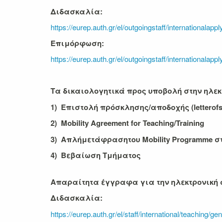
Διδασκαλία:
https://eurep.auth.gr/el/outgoingstaff/internationalapp
Επιμόρφωση:
https://eurep.auth.gr/el/outgoingstaff/internationalapp
Τα δικαιολογητικά προς υποβολή στην
ηλεκ
1)
Επιστολή πρόσκλησης/αποδοχής (
letter
of
2) Mobility Agreement for Teaching/Training
3)
Απλή
μετάφραση
του
Mobility Programme
σ
4) Βεβαίωση Τμήματος
Απαραίτητα έγγραφα για την ηλεκτρονική 
Διδασκαλία:
https://eurep.auth.gr/el/staff/international/teaching/ge