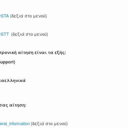
lySTA
(δεξιά στο μενού)
lySTT
(δεξιά στο μενού)
τρονική
αίτηση είναι τα εξής:
support
)
τα
ελληνικά
σας αίτηση:
neral_information
(δεξιά στο μενού)