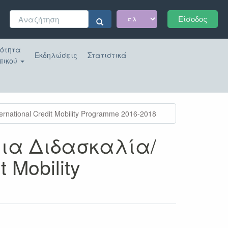
Φόρμα
Είσοδος
αναζήτησης
Αναζήτηση
κότητα
Εκδηλώσεις
Στατιστικά
πικού
tional Credit Mobility Programme 2016-2018
για Διδασκαλία/
 Mobility