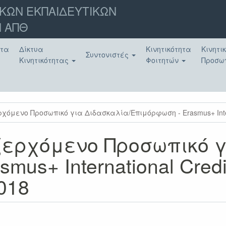
ΚΩΝ ΕΚΠΑΙΔΕΥΤΙΚΩΝ
 ΑΠΘ
ατα
Δίκτυα
Κινητικότητα
Κινητι
Συντονιστές
Κινητικότητας
Φοιτητών
Προσω
χόμενο Προσωπικό για Διδασκαλία/Επιμόρφωση - Erasmus+ Interna
ξερχόμενο Προσωπικό 
us+ International Credit
018