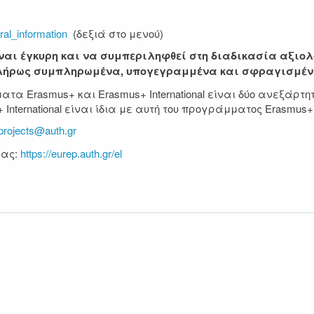
eral_information
(δεξιά στο μενού)
ίναι έγκυρη και να συμπεριληφθεί στη διαδικασία αξιολό
πλήρως συμπληρωμένα, υπογεγραμμένα και σφραγισμέν
τα Erasmus+ και Erasmus+ International είναι δύο ανεξάρτ
International είναι ίδια με αυτή του προγράμματος Erasmus+
projects@auth.gr
μας:
https://eurep.auth.gr/el