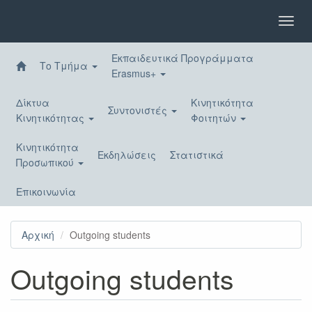
Παράκαμψη
προς
Toggl
το
navig
κυρίως
Εκπαιδευτικά Προγράμματα
περιεχόμενο
Το Τμήμα
Erasmus+
Δίκτυα
Κινητικότητα
Συντονιστές
Κινητικότητας
Φοιτητών
Κινητικότητα
Εκδηλώσεις
Στατιστικά
Προσωπικού
Επικοινωνία
Αρχική
Outgoing students
Outgoing students