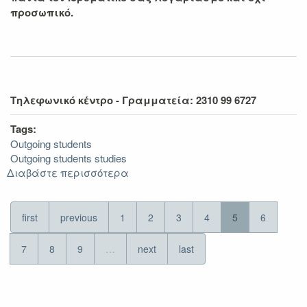
προσωπικό.
Τηλεφωνικό κέντρο - Γραμματεία:
2310 99 6727
Tags:
Outgoing students
Outgoing students studies
Διαβάστε περισσότερα
για
Στοιχεία
επικοινωνίας
και
first
previous
1
2
3
4
5
6
ωράριο
εξυπηρέτησης
7
8
9
…
next
last
φοιτητών