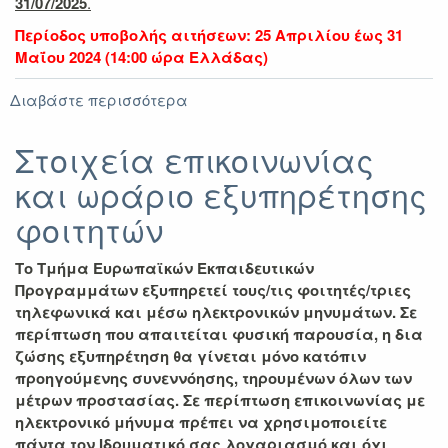
31/07/2025
.
Περίοδος υποβολής αιτήσεων: 25 Απριλίου έως 31
Μαΐου 2024 (14:00 ώρα Ελλάδας)
Διαβάστε περισσότερα
για
Προκήρυξη
Erasmus+
Στοιχεία επικοινωνίας
για
και ωράριο εξυπηρέτησης
Πρακτική
Άσκηση
φοιτητών
ακαδ.
έτος
Tο Τμήμα Ευρωπαϊκών Εκπαιδευτικών
2024-
2025
Προγραμμάτων εξυπηρετεί τους/τις φοιτητές/τριες
τηλεφωνικά και μέσω ηλεκτρονικών μηνυμάτων. Σε
περίπτωση που απαιτείται φυσική παρουσία, η δια
ζώσης εξυπηρέτηση θα γίνεται μόνο κατόπιν
προηγούμενης συνεννόησης, τηρουμένων όλων των
μέτρων προστασίας. Σε περίπτωση επικοινωνίας με
ηλεκτρονικό μήνυμα πρέπει να χρησιμοποιείτε
πάντα τον Ιδρυματικό σας λογαριασμό και όχι