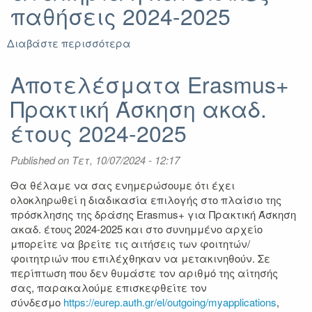
παθήσεις 2024-2025
Β
Διαβάστε περισσότερα
για
Αίτηση
Φοιτητή
Αποτελέσματα Erasmus+
με
Πρακτική Άσκηση ακαδ.
αναπηρία
ή
έτους 2024-2025
και
ειδικές
Published on
Τετ, 10/07/2024 - 12:17
παθήσεις
2024-
Θα θέλαμε να σας ενημερώσουμε ότι έχει
2025
ολοκληρωθεί η διαδικασία επιλογής στο πλαίσιο της
πρόσκλησης της δράσης Erasmus+ για Πρακτική Άσκηση
ακαδ. έτους 2024-2025 και στο συνημμένο αρχείο
μπορείτε να βρείτε τις αιτήσεις των φοιτητών/
φοιτητριών που επιλέχθηκαν να μετακινηθούν. Σε
περίπτωση που δεν θυμάστε τον αριθμό της αίτησής
σας, παρακαλούμε επισκεφθείτε τον
σύνδεσμο
https://eurep.auth.gr/el/outgoing/myapplications
,