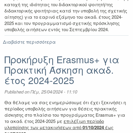
κατοχή της ιδιότητας του διδακτορικού φοιτητή/της
διδακτορικής φοιτήτριας κατά την υποβολή της σχετικής
αίτησης) για το εαρινό εξάμηνο του ακαδ. έτους 2024-
2025 και τον προγραμματισμό σχετικής πρόσκλησης
υποβολής αιτήσεων εντός του Σεπτεμβρίου 2024.
Διαβάστε περισσότερα
για
Πρόσκληση
υποβολής
Προκήρυξη Erasmus+ για
αιτήσεων
Πρακτική Άσκηση ακαδ.
για
βραχυχρόνια
έτος 2024-2025
κινητικότητα
υποψήφιων
Published on
Πέμ, 25/04/2024 - 11:10
διδακτορισσών/
διδακτόρων
Θα θέλαμε να σας ενημερώσουμε ότι έχει ξεκινήσει η
περίοδος υποβολής αιτήσεων για θέσεις πρακτικής
άσκησης στο πλαίσιο του προγράμματος Erasmus+ για
το ακαδ. έτος 2024-2025 με
επιλέξιμη περίοδο
υλοποίησης των μετακινήσεων από
01/10/2024
έως