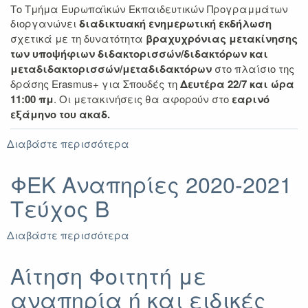
Το Τμήμα Ευρωπαϊκών Εκπαιδευτικών Προγραμμάτων
διοργανώνει
διαδικτυακή ενημερωτική εκδήλωση
σχετικά με τη δυνατότητα
βραχυχρόνιας μετακίνησης
των υποψήφιων διδακτορισσών/διδακτόρων και
μεταδιδακτορισσών/μεταδιδακτόρων
στο πλαίσιο της
δράσης Erasmus+ για Σπουδές
τη
Δευτέρα 22/7 και ώρα
11:00 πμ
. Οι μετακινήσεις θα αφορούν στο
εαρινό
εξάμηνο του ακαδ.
Διαβάστε περισσότερα
για
Ενημερωτική
εκδήλωση
ΦΕΚ Αναπηρίες 2020-2021
σχετικά
Τεύχος Β
με
Erasmus+
βραχυχρόνια
Διαβάστε περισσότερα
για
κινητικότητα
ΦΕΚ
υποψήφιων
Αναπηρίες
Αίτηση Φοιτητή με
διδακτορισσών/
2020-
διδακτόρων
αναπηρία ή και ειδικές
2021
Τεύχος