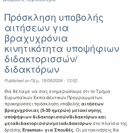
Ενημέρωση
σχετικά
Πρόσκληση υποβολής
με
αιτήσεων για
επικείμενη
προκήρυξη
βραχυχρόνια
Erasmus+
Πρακτική
κινητικότητα υποψήφιων
Άσκηση
διδακτορισσών/
(εαρινό
εξάμηνο
διδακτόρων
2024-
2025)
Published on
Πέμ, 19/09/2024 - 13:52
Θα θέλαμε να σας ενημερώσουμε ότι το Τμήμα
Ευρωπαϊκών Εκπαιδευτικών Προγραμμάτων
προκηρύσσει πρόσκληση υποβολής
αιτήσεων
βραχυχρόνιας (5-30 ημερών) μετακίνησης
υποψήφιων διδακτορισσών/διδακτόρων και
μεταδιδακτορισσών/μεταδιδακτόρων
στο πλαίσιο της
δράσης
Erasmus+ για Σπουδές
. Οι μετακινήσεις θα