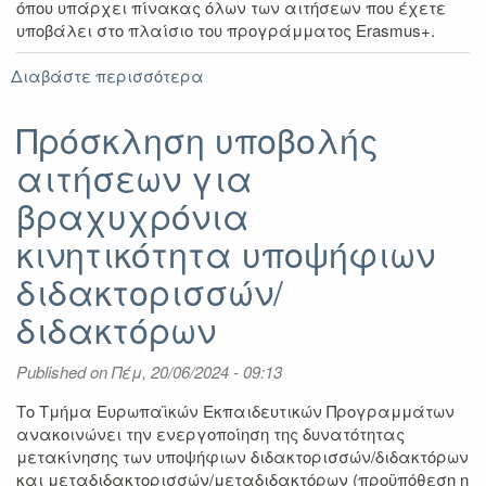
όπου υπάρχει πίνακας όλων των αιτήσεων που έχετε
υποβάλει στο πλαίσιο του προγράμματος Erasmus+.
Διαβάστε περισσότερα
για
Αποτελέσματα
Erasmus+
Πρόσκληση υποβολής
Πρακτική
αιτήσεων για
Άσκηση
ακαδ.
βραχυχρόνια
έτους
2024-
κινητικότητα υποψήφιων
2025
διδακτορισσών/
διδακτόρων
Published on
Πέμ, 20/06/2024 - 09:13
Το Τμήμα Ευρωπαϊκών Εκπαιδευτικών Προγραμμάτων
ανακοινώνει την ενεργοποίηση της δυνατότητας
μετακίνησης των υποψήφιων διδακτορισσών/διδακτόρων
και μεταδιδακτορισσών/μεταδιδακτόρων (προϋπόθεση η