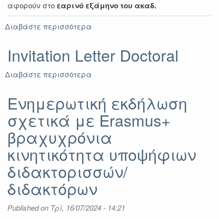
αφορούν στο
εαρινό εξάμηνο του ακαδ.
Διαβάστε περισσότερα
για
Πρόσκληση
υποβολής
Invitation Letter Doctoral
αιτήσεων
για
Διαβάστε περισσότερα
για
βραχυχρόνια
Invitation
κινητικότητα
Letter
Ενημερωτική εκδήλωση
υποψήφιων
Doctoral
διδακτορισσών/
σχετικά με Erasmus+
διδακτόρων
βραχυχρόνια
κινητικότητα υποψήφιων
διδακτορισσών/
διδακτόρων
Published on
Τρί, 16/07/2024 - 14:21