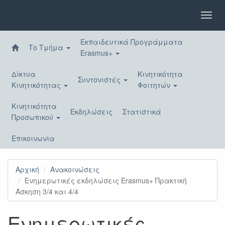
Παράκαμψη
προς
Toggl
το
navig
κυρίως
Εκπαιδευτικά Προγράμματα
περιεχόμενο
Το Τμήμα
Erasmus+
Δίκτυα
Κινητικότητα
Συντονιστές
Κινητικότητας
Φοιτητών
Κινητικότητα
Εκδηλώσεις
Στατιστικά
Προσωπικού
Επικοινωνία
Αρχική
Ανακοινώσεις
Ενημερωτικές εκδηλώσεις Erasmus+ Πρακτική
Άσκηση 3/4 και 4/4
Ενημερωτικές