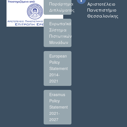
Παράρτημα
Αριστοτέλειο
Πανεπιστήμιο
Διπλώματος
Θεσσαλονίκης
Ευρωπαϊκό
Σύστημα
Πιστωτικών
Μονάδων
European
Policy
Statement
2014-
2021
Erasmus
Policy
Statement
2021-
2027