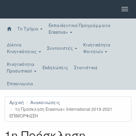
Παράκαμψη
προς
Toggl
το
navig
κυρίως
Εκπαιδευτικά Προγράμματα
περιεχόμενο
Το Τμήμα
Erasmus+
Δίκτυα
Κινητικότητα
Συντονιστές
Κινητικότητας
Φοιτητών
Κινητικότητα
Εκδηλώσεις
Στατιστικά
Προσωπικού
Επικοινωνία
Αρχική
Ανακοινώσεις
1η Πρόσκληση Erasmus+ International 2019-2021
ΕΠΙΜΟΡΦΩΣΗ
1η Πρόσκληση