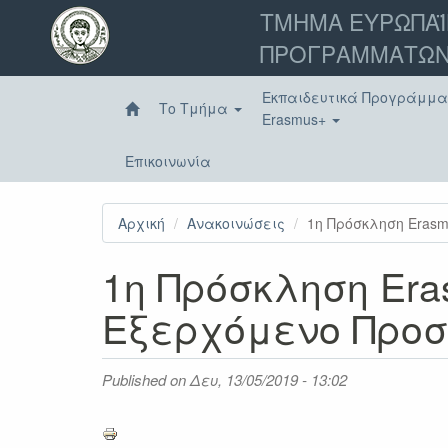
Παράκαμψη
ΤΜΗΜΑ ΕΥΡΩΠΑΪ
προς
ΠΡΟΓΡΑΜΜΑΤΩΝ
το
κυρίως
περιεχόμενο
Εκπαιδευτικά Προγράμμ
Το Τμήμα
Erasmus+
Επικοινωνία
Αρχική
Ανακοινώσεις
1η Πρόσκληση Erasmu
1η Πρόσκληση Erasm
Εξερχόμενο Προσ
Published on
Δευ, 13/05/2019 - 13:02