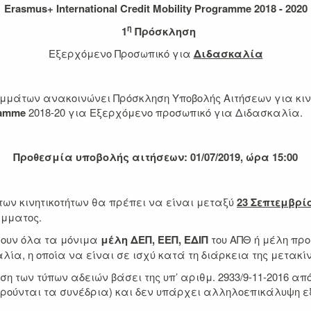
E
rasmus+ International Credit Mobility Programme 2018 - 2020
η
1
Πρόσκληση
Εξερχόμενο Προσωπικό για
Διδασκαλία
μάτων ανακοινώνει Πρόσκληση Υποβολής Αιτήσεων για κινη
ramme
2018-20 για Εξερχόμενο προσωπικό για Διδασκαλία.
Προθεσμία υποβολής αιτήσεων:
01
/
07
/201
9
, ώρα 1
5
:00
 των κινητικοτήτων θα πρέπει να είναι μεταξύ
23 Σεπτεμβρίο
άμματος.
ουν όλα τα μόνιμα
μέλη ΔΕΠ, ΕΕΠ, ΕΔΙΠ
του ΑΠΘ ή μέλη πρ
λία, η οποία να είναι σε ισχύ κατά τη διάρκεια της μετακί
η των τύπων αδειών βάσει της υπ’ αριθμ. 2933/9-11-2016 απ
αιρούνται τα συνέδρια) και δεν υπάρχει αλληλοεπικάλυψη ε