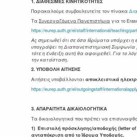
1. ΔΙΑΘΕΣΙΜΕΣ ΚΙΝΗΤΙΚΟΤΗΤΕΣ
Παρακαλούμε συμβουλευτείτε τον πίνακα
Δια
Τα
Συνεργαζόμενα Πανεπιστήμια
για το Eras
https://eurep.auth.gr/el/staff/international/teaching/pa
Ας σημειωθεί ότι σε όσα Ιδρύματα υπάρχει η 
υπογράψει τη Διαπανεπιστημιακή Συμφωνία μ
τότε η ένδειξη αυτή θα αφαιρεθεί. Για το λ
την κατάσταση.
2. ΥΠΟΒΟΛΗ ΑΙΤΗΣΗΣ
Αιτήσεις υποβάλλονται
αποκλειστικά ηλεκτ
https://eurep.auth.gr/el/outgoingstaff/internationalapp
3. ΑΠΑΡΑΙΤΗΤΑ ΔΙΚΑΙΟΛΟΓΗΤΙΚΑ
Τα δικαιολογητικά που πρέπει να επισυναφθού
1) Επιστολή πρόσκλησης/αποδοχής (letter of
ανταπόκριση από το Ίδρυμα Υποδοχής.