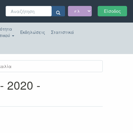
Φόρμα
Είσοδος
αναζήτησης
Αναζήτηση
κότητα
Εκδηλώσεις
Στατιστικά
πικού
σκαλία
- 2020 -