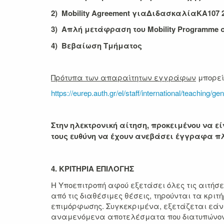
2) Mobility Agreement
για
Διδασκαλία
ΚΑ
107 
3)
Απλή
μετάφραση
του
Mobility Programme
4) Βεβαίωση Τμήματος
Πρότυπα των απαραίτητων εγγράφων
μπορείτ
https://eurep.auth.gr/el/staff/international/teaching/ge
Στην ηλεκτρονική αίτηση, προκειμένου να ε
τους ευθύνη να έχουν ανεβάσει έγγραφα 
4. ΚΡΙΤΗΡΙΑ ΕΠΙΛΟΓΗΣ
Η Υποεπιτροπή αφού εξετάσει όλες τις αιτήσε
από τις διαθέσιμες θέσεις, τηρούνται τα κρ
επιμόρφωσης. Συγκεκριμένα, εξετάζεται εάν τ
αναμενόμενα αποτελέσματα που διατυπώνοντα