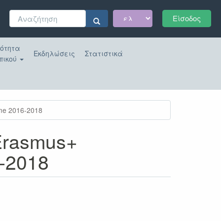
Φόρμα
Είσοδος
αναζήτησης
Αναζήτηση
κότητα
Εκδηλώσεις
Στατιστικά
πικού
mme 2016-2018
Erasmus+
6-2018