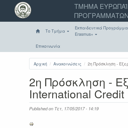
Παράκαμψη
ΤΜΗΜΑ ΕΥΡΩΠΑΪ
προς
ΠΡΟΓΡΑΜΜΑΤΩΝ
το
κυρίως
περιεχόμενο
Εκπαιδευτικά Προγράμμ
Το Τμήμα
Erasmus+
Επικοινωνία
Αρχική
Ανακοινώσεις
2η Πρόσκληση - Εξερχ
2η Πρόσκληση - Ε
International Cred
Published on
Τετ, 17/05/2017 - 14:19