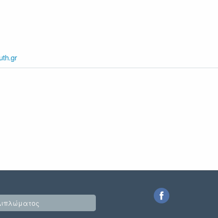
th.gr
Διπλώματος