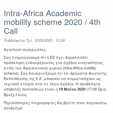
Announcement:
School
Intra-Africa Academic
of
mobility scheme 2020 / 4th
Medicine
-
Call
Erasmus+
Traineeship
Published on
Τρί, 12/05/2020 - 10:39
Αγαπητοί συνεργάτες,
Σας ενημερώνουμε ότι η ΕΕ έχει δημοσιεύσει
πρόσκληση ενδιαφέροντος για σχέδια κινητικότητας
εντός των Αφρικανικών χωρών (Ιntra-Africa mobility
scheme). Σας διευκρινίζουμε ότι τα ιδρύματα Ανώτατης
Εκπαίδευσης της Ε.Ε. μπορούν να συμμετάσχουν ως
τεχνικοί εταίροι στα εν λόγω σχέδια. Η προθεσμία
υποβολής προτάσεων είναι η
19 Μαΐου 2020
(17:00 Ώρα
Βρυξελλών).
Περισσότερες πληροφορίες θα βρείτε στον παρακάτω
σύνδεσμο: