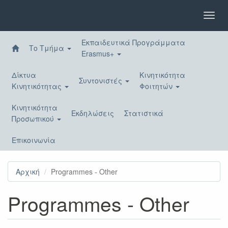
Παράκαμψη
προς
Toggl
το
navig
κυρίως
Εκπαιδευτικά Προγράμματα
περιεχόμενο
Το Τμήμα
Erasmus+
Δίκτυα
Κινητικότητα
Συντονιστές
Κινητικότητας
Φοιτητών
Κινητικότητα
Εκδηλώσεις
Στατιστικά
Προσωπικού
Επικοινωνία
Αρχική
Programmes - Other
Programmes - Other