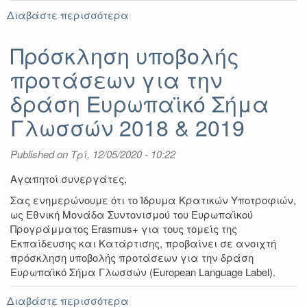
Διαβάστε περισσότερα
για
Intra-
Africa
Πρόσκληση υποβολής
Academic
προτάσεων για την
mobility
scheme
δράση Ευρωπαϊκό Σήμα
2020
/
Γλωσσών 2018 & 2019
4th
Call
Published on
Τρί, 12/05/2020 - 10:22
Αγαπητoί συνεργάτες,
Σας ενημερώνουμε ότι το Ίδρυμα Κρατικών Υποτροφιών,
ως Εθνική Μονάδα Συντονισμού του Ευρωπαϊκού
Προγράμματος Erasmus+ για τους τομείς της
Εκπαίδευσης και Κατάρτισης, προβαίνει σε ανοιχτή
πρόσκληση υποβολής προτάσεων για την δράση
Ευρωπαϊκό Σήμα Γλωσσών (European Language Label).
Διαβάστε περισσότερα
για