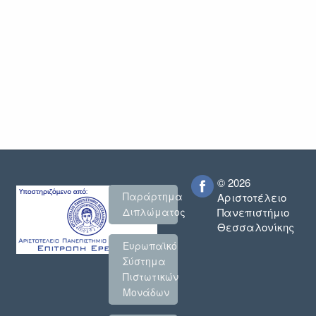
Πρόσκληση
υποβολής
προτάσεων
για
την
δράση
Ευρωπαϊκό
Σήμα
Γλωσσών
2018
&
2019
© 2026
Παράρτημα
Αριστοτέλειο
Πανεπιστήμιο
Διπλώματος
Θεσσαλονίκης
Ευρωπαϊκό
Σύστημα
Πιστωτικών
Μονάδων