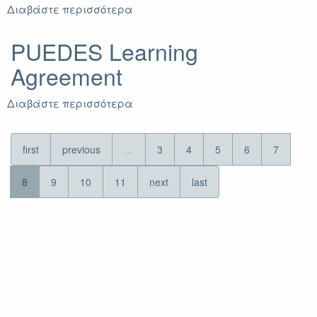
Διαβάστε περισσότερα
για
PUEDES
Workplan
PUEDES Learning
Agreement
Διαβάστε περισσότερα
για
PUEDES
Learning
Agreement
first
previous
…
3
4
5
6
7
8
9
10
11
next
last