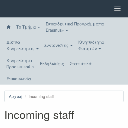
Παράκαμψη
προς
Toggl
το
navig
κυρίως
Εκπαιδευτικά Προγράμματα
περιεχόμενο
Το Τμήμα
Erasmus+
Δίκτυα
Κινητικότητα
Συντονιστές
Κινητικότητας
Φοιτητών
Κινητικότητα
Εκδηλώσεις
Στατιστικά
Προσωπικού
Επικοινωνία
Αρχική
Incoming staff
Incoming staff