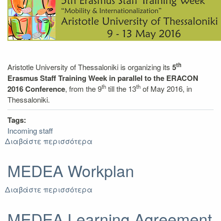
Staff
Training
Week
th
Aristotle University of Thessaloniki is organizing its
5
Erasmus Staff Training Week in parallel to the ERACON
th
th
2016 Conference
, from the 9
till the 13
of May 2016, in
Thessaloniki.
Tags:
Incoming staff
Διαβάστε περισσότερα
για
5th
Erasmus
MEDEA Workplan
Staff
Training
Διαβάστε περισσότερα
για
Week
MEDEA
-
Workplan
MEDEA Learning Agreement
ERACON