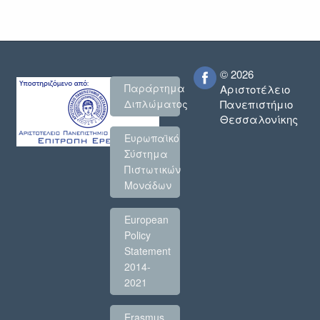
© 2026
Παράρτημα
Αριστοτέλειο
Πανεπιστήμιο
Διπλώματος
Θεσσαλονίκης
Ευρωπαϊκό
Σύστημα
Πιστωτικών
Μονάδων
European
Policy
Statement
2014-
2021
Erasmus