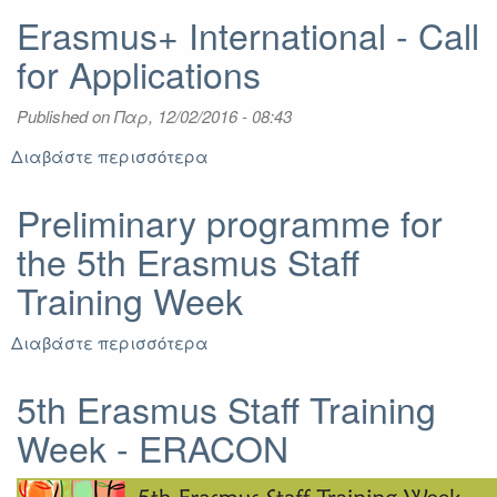
Erasmus+ International - Call
for Applications
Published on
Παρ, 12/02/2016 - 08:43
Διαβάστε περισσότερα
για
Erasmus+
International
Preliminary programme for
-
the 5th Erasmus Staff
Call
for
Training Week
Applications
Διαβάστε περισσότερα
για
Preliminary
programme
5th Erasmus Staff Training
for
Week - ERACON
the
5th
Erasmus