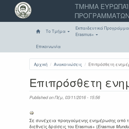
Παράκαμψη
ΤΜΗΜΑ ΕΥΡΩΠΑΪ
προς
ΠΡΟΓΡΑΜΜΑΤΩΝ
το
κυρίως
περιεχόμενο
Εκπαιδευτικά Προγράμμ
Το Τμήμα
Erasmus+
Επικοινωνία
Αρχική
Ανακοινώσεις
Επιπρόσθετη ενημέρ
Επιπρόσθετη ενημ
Published on
Πέμ, 03/11/2016 - 15:56
Σε συνέχεια προηγούμενης ενημέρωσης από το
διεθνείς δράσεις του Erasmus+ (
Erasmus
Mund