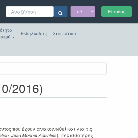
Φόρμα
Είσοδος
αναζήτησης
Αναζήτηση
κότητα
Εκδηλώσεις
Στατιστικά
πικού
0/2016)
τος που έχουν ανακοινωθεί και για τις
tion,
Jean
Monnet
Activities
), περισσότερες