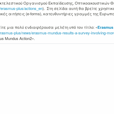
κτελεστικού Οργανισμού Εκπαίδευσης, Οπτικοακουστικών Θε
u/erasmus-plus/actions_en
). Στη σελίδα αυτή θα βρείτε χρηστικ
κές αιτήσεις (e-forms), κατευθυντήριες γραμμές της Ευρωπα
τε μια πολύ ενδιαφέρουσα μελέτη υπό τον τίτλο: «
Erasmus 
/erasmus-plus/news/erasmus-mundus-results-a-survey-involving-mor
s Mundus Action2».