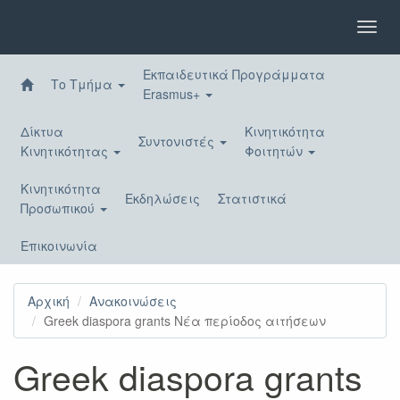
Παράκαμψη
προς
Toggl
το
navig
κυρίως
Εκπαιδευτικά Προγράμματα
περιεχόμενο
Το Τμήμα
Erasmus+
Δίκτυα
Κινητικότητα
Συντονιστές
Κινητικότητας
Φοιτητών
Κινητικότητα
Εκδηλώσεις
Στατιστικά
Προσωπικού
Επικοινωνία
Αρχική
Ανακοινώσεις
Greek diaspora grants Νέα περίοδος αιτήσεων
Greek diaspora grants