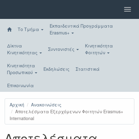
Παράκαμψη
προς
Toggl
το
navig
κυρίως
Εκπαιδευτικά Προγράμματα
περιεχόμενο
Το Τμήμα
Erasmus+
Δίκτυα
Κινητικότητα
Συντονιστές
Κινητικότητας
Φοιτητών
Κινητικότητα
Εκδηλώσεις
Στατιστικά
Προσωπικού
Επικοινωνία
Αρχική
Ανακοινώσεις
Αποτελέσματα Εξερχόμενων Φοιτητών Erasmus+
International
Αποτελέσματα