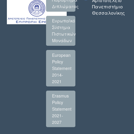
Αριστοτέλειο
Πανεπιστήμιο
Διπλώματος
Θεσσαλονίκης
Ευρωπαϊκό
Σύστημα
Πιστωτικών
Μονάδων
European
Policy
Statement
2014-
2021
Erasmus
Policy
Statement
2021-
2027