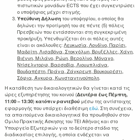
πιστωτικών μονάδων ECTS που έχει συγκεντρώσει
ο υποψήφιος μέχρι στιγμής.
Υπεύθυνη Δήλωση
του υποψηφίου, ο οποίος θα
δηλώνει την προτίμησή του σε πέντε (5) πόλεις
Πρεσβειών που εντάσσονται στη συγκεκριμένη
προκήρυξη. Υπενθυμίζεται ότι οι πόλεις αυτές
είναι οι ακόλουθες:
Λευκωσία, Λονδίνο, Παρίσι,
Μαδρίτη, Λισαβόνα, Στοκχόλμη, Βρυξέλλες, Χάγη,
Βιέννη, Μιλάνο, Ρώμη, Βερολίνο, Μόναχο,
Ντίσελντορφ, Βαρσοβία, Λιουμπλιάνα,
Βουδαπέστη, Πράγα, Ζάγκρεμπ, Βουκουρέστι,
Σόφια, Άγκυρα, Κωνσταντινούπολη
.
Η κατάθεση των δικαιολογητικών θα γίνεται κατά τις
ώρες εξυπηρέτησης του κοινού (
Δευτέρα έως Πέμπτη,
11:00 – 13:30
)
κατόπιν ραντεβού
μέσω της αντίστοιχης
εφαρμογής που υπάρχει διαθέσιμη
εδώ
. Στη συνέχεια,
τα απαιτούμενα δικαιολογητικά θα προωθηθούν στον
Όμιλο Πρακτικής Άσκησης του ΤΕΙ Αθήνας και στο
Υπουργείο Εξωτερικών για το δεύτερο στάδιο της
διαδικασίας επιλογής, η οποία ενδέχεται να