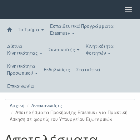
Παράκαμψη
προς
Toggl
το
navig
κυρίως
Εκπαιδευτικά Προγράμματα
περιεχόμενο
Το Τμήμα
Erasmus+
Δίκτυα
Κινητικότητα
Συντονιστές
Κινητικότητας
Φοιτητών
Κινητικότητα
Εκδηλώσεις
Στατιστικά
Προσωπικού
Επικοινωνία
Αρχική
Ανακοινώσεις
Αποτελέσματα Προκήρυξης Erasmus+ για Πρακτική
Άσκηση σε φορείς του Υπουργείου Εξωτερικών
Αποτελέσματα