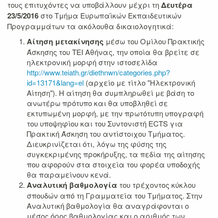
τους επιτυχόντες να υποβάλλουν μέχρι τη
Δευτέρα
23/5/2016
στο Τμήμα Ευρωπαϊκών Εκπαιδευτικών
Προγραμμάτων τα ακόλουθα δικαιολογητικά:
Αίτηση μετακίνησης
μέσω του Ομίλου Πρακτικής
Άσκησης του ΤΕΙ Αθήνας, την οποία θα βρείτε σε
ηλεκτρονική μορφή στην ιστοσελίδα
http://www.teiath.gr/diethnwn/categories.php?
id=13171&lang=el
(αρχείο με τίτλο "Ηλεκτρονική
Αίτηση"). Η αίτηση θα συμπληρωθεί με βάση το
ανωτέρω πρότυπο και θα υποβληθεί σε
εκτυπωμένη μορφή, με την πρωτότυπη υπογραφή
του υποψηφίου και του Συντονιστή ECTS για
Πρακτική Άσκηση του αντίστοιχου Τμήματος.
Διευκρινίζεται ότι, λόγω της φύσης της
συγκεκριμένης προκήρυξης, τα πεδία της αίτησης
που αφορούν στα στοιχεία του φορέα υποδοχής
θα παραμείνουν κενά.
Αναλυτική βαθμολογία
του τρέχοντος κύκλου
σπουδών από τη Γραμματεία του Τμήματος. Στην
Αναλυτική βαθμολογία θα αναγράφονται ο
μέσος όρος βαθμολογίας και ο αριθμός των