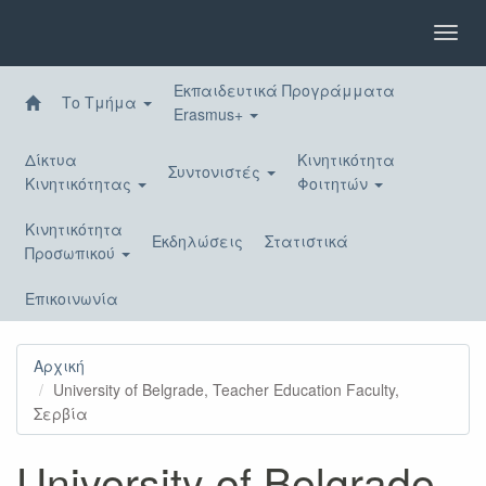
Παράκαμψη
προς
Toggl
το
navig
κυρίως
Εκπαιδευτικά Προγράμματα
περιεχόμενο
Το Τμήμα
Erasmus+
Δίκτυα
Κινητικότητα
Συντονιστές
Κινητικότητας
Φοιτητών
Κινητικότητα
Εκδηλώσεις
Στατιστικά
Προσωπικού
Επικοινωνία
Αρχική
University of Belgrade, Teacher Education Faculty,
Σερβία
University of Belgrade,