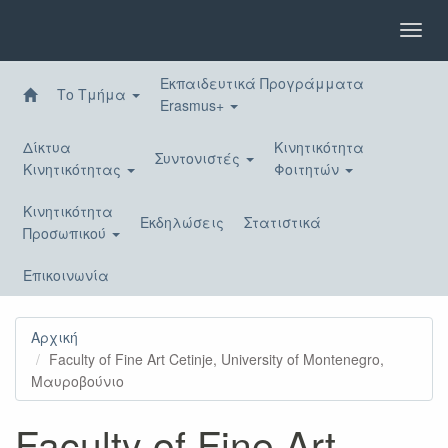
Παράκαμψη
προς
Toggl
το
navig
κυρίως
Εκπαιδευτικά Προγράμματα
περιεχόμενο
Το Τμήμα
Erasmus+
Δίκτυα
Κινητικότητα
Συντονιστές
Κινητικότητας
Φοιτητών
Κινητικότητα
Εκδηλώσεις
Στατιστικά
Προσωπικού
Επικοινωνία
Αρχική
Faculty of Fine Art Cetinje, University of Montenegro,
Μαυροβούνιο
Faculty of Fine Art