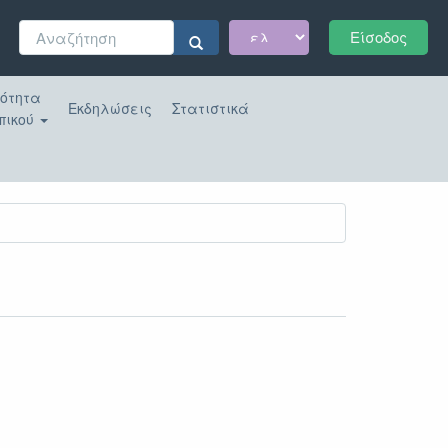
Φόρμα
Είσοδος
αναζήτησης
Αναζήτηση
κότητα
Εκδηλώσεις
Στατιστικά
πικού