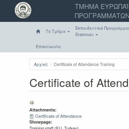
Παράκαμψη
ΤΜΗΜΑ ΕΥΡΩΠΑΪ
προς
ΠΡΟΓΡΑΜΜΑΤΩΝ
το
κυρίως
περιεχόμενο
Εκπαιδευτικά Προγράμμ
Το Τμήμα
Erasmus+
Επικοινωνία
Αρχική
Certificate of Attendance Training
Certificate of Atten
Attachments:
Certificate of Attendance
Showpage:
Training staff (EU, Turkey)