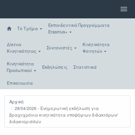
Παράκαμψη
προς
Toggl
το
navig
κυρίως
Εκπαιδευτικά Προγράμματα
περιεχόμενο
Το Τμήμα
Erasmus+
Δίκτυα
Κινητικότητα
Συντονιστές
Κινητικότητας
Φοιτητών
Κινητικότητα
Εκδηλώσεις
Στατιστικά
Προσωπικού
Επικοινωνία
Αρχική
28/04/2026 - Ενημερωτική εκδήλωση για
βραχυχρόνια κινητικότητα υποψήφιων διδακτόρων/
διδακτορισσών