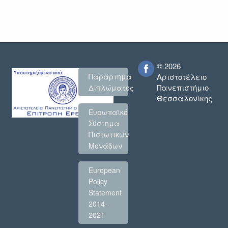
© 2026
Παράρτημα
Αριστοτέλειο
Πανεπιστήμιο
Διπλώματος
Θεσσαλονίκης
Ευρωπαϊκό
Σύστημα
Πιστωτικών
Μονάδων
European
Policy
Statement
2014-
2021