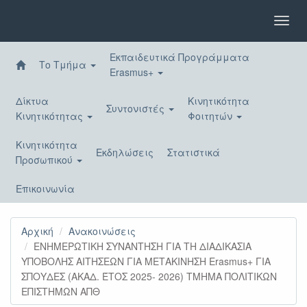
Παράκαμψη
προς
Toggl
το
navig
κυρίως
Εκπαιδευτικά Προγράμματα
περιεχόμενο
Το Τμήμα
Erasmus+
Δίκτυα
Κινητικότητα
Συντονιστές
Κινητικότητας
Φοιτητών
Κινητικότητα
Εκδηλώσεις
Στατιστικά
Προσωπικού
Επικοινωνία
Αρχική
Ανακοινώσεις
ΕΝΗΜΕΡΩΤΙΚΗ ΣΥΝΑΝΤΗΣΗ ΓΙΑ ΤΗ ΔΙΑΔΙΚΑΣΙΑ
ΥΠΟΒΟΛΗΣ ΑΙΤΗΣΕΩΝ ΓΙΑ ΜΕΤΑΚΙΝΗΣΗ Erasmus+ ΓΙΑ
ΣΠΟΥΔΕΣ (ΑΚΑΔ. ΈΤΟΣ 2025- 2026) ΤΜΗΜΑ ΠΟΛΙΤΙΚΩΝ
ΕΠΙΣΤΗΜΩΝ ΑΠΘ