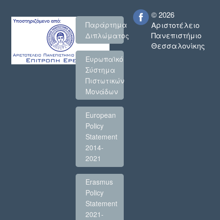
© 2026
Παράρτημα
Αριστοτέλειο
Πανεπιστήμιο
Διπλώματος
Θεσσαλονίκης
Ευρωπαϊκό
Σύστημα
Πιστωτικών
Μονάδων
European
Policy
Statement
2014-
2021
Erasmus
Policy
Statement
2021-