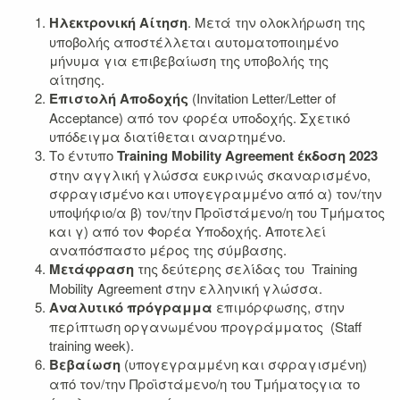
Ηλεκτρονική Αίτηση
. Μετά την ολοκλήρωση της
υποβολής αποστέλλεται αυτοματοποιημένο
μήνυμα για επιβεβαίωση της υποβολής της
αίτησης.
Επιστολή
Αποδοχής
(Invitation Letter/Letter of
Acceptance) από τον φορέα υποδοχής. Σχετικό
υπόδειγμα διατίθεται αναρτημένο.
Το έντυπο
Training
Mobility
Agreement
έκδοση 2023
στην αγγλική γλώσσα ευκρινώς σκαναρισμένο,
σφραγισμένο και υπογεγραμμένο από α) τον/την
υποψήφιο/α β) τον/την Προϊστάμενο/η του Τμήματος
και γ) από τον Φορέα Υποδοχής. Αποτελεί
αναπόσπαστο μέρος της σύμβασης.
Μετάφραση
της δεύτερης σελίδας του Training
Mobility Agreement στην ελληνική γλώσσα.
Αναλυτικό πρόγραμμα
επιμόρφωσης, στην
περίπτωση οργανωμένου προγράμματος (Staff
training week).
Βεβαίωση
(υπογεγραμμένη και σφραγισμένη)
από τον/την Προϊστάμενο/η του Τμήματοςγια το