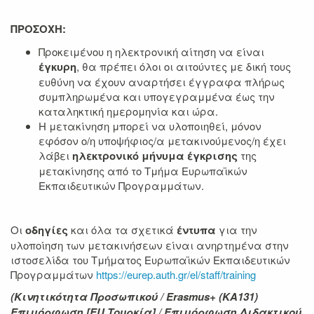
ΠΡΟΣΟΧΗ:
Προκειμένου η ηλεκτρονική αίτηση να είναι
έγκυρη
, θα πρέπει όλοι οι αιτούντες με δική τους
ευθύνη να έχουν αναρτήσει έγγραφα πλήρως
συμπληρωμένα και υπογεγραμμένα έως την
καταληκτική ημερομηνία και ώρα.
Η μετακίνηση μπορεί να υλοποιηθεί, μόνον
εφόσον ο/η υποψήφιος/α μετακινούμενος/η έχει
λάβει
ηλεκτρονικό μήνυμα έγκρισης
της
μετακίνησης από το Τμήμα Ευρωπαϊκών
Εκπαιδευτικών Προγραμμάτων.
Οι
οδηγίες
και όλα τα σχετικά
έντυπα
για την
υλοποίηση των μετακινήσεων είναι ανηρτημένα στην
ιστοσελίδα του Τμήματος Ευρωπαϊκών Εκπαιδευτικών
Προγραμμάτων
https://eurep.auth.gr/el/staff/training
(Κινητικότητα Προσωπικού /
Erasmus
+ (ΚΑ131)
Επιμόρφωση [
EU
,Τουρκία] / Επιμόρφωση Διδακτικού