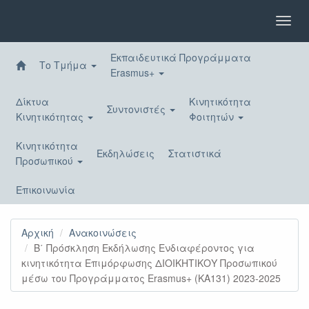
Παράκαμψη
προς
Toggl
το
navig
κυρίως
Εκπαιδευτικά Προγράμματα
περιεχόμενο
Το Τμήμα
Erasmus+
Δίκτυα
Κινητικότητα
Συντονιστές
Κινητικότητας
Φοιτητών
Κινητικότητα
Εκδηλώσεις
Στατιστικά
Προσωπικού
Επικοινωνία
Αρχική
Ανακοινώσεις
Β΄ Πρόσκληση Εκδήλωσης Ενδιαφέροντος για
κινητικότητα Επιμόρφωσης ΔΙΟΙΚΗΤΙΚΟΥ Προσωπικού
μέσω του Προγράμματος Erasmus+ (KA131) 2023-2025