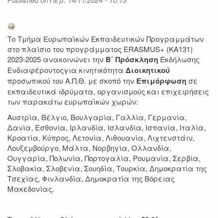
Το Τμήμα Ευρωπαϊκών Εκπαιδευτικών Προγραμμάτων
στο πλαίσιο του προγράμματος ERASMUS+ (KA131)
2023-2025 ανακοινώνει την
Β΄ Πρόσκληση
Εκδήλωσης
Ενδιαφέροντοςγια κινητικότητα
Διοικητικού
προσωπικού του Α.Π.Θ. με σκοπό την
Επιμόρφωση
σε
εκπαιδευτικά ιδρύματα, οργανισμούς και επιχειρήσεις
των παρακάτω ευρωπαϊκών χωρών:
Αυστρία, Βέλγιο, Βουλγαρία, Γαλλία, Γερμανία,
Δανία, Εσθονία, Ιρλανδία, Ισλανδία, Ισπανία, Ιταλία,
Κροατία, Κύπρος, Λετονία, Λιθουανία, Λιχτενστάιν,
Λουξεμβούργο, Μάλτα, Νορβηγία, Ολλανδία,
Ουγγαρία, Πολωνία, Πορτογαλία, Ρουμανία, Σερβία,
Σλοβακία, Σλοβενία, Σουηδία, Τουρκία, Δημοκρατία της
Τσεχίας, Φινλανδία, Δημοκρατία της Βόρειας
Μακεδονίας.