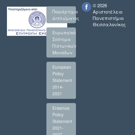
© 2026
Παράρτημα
Αριστοτέλειο
Πανεπιστήμιο
Διπλώματος
Θεσσαλονίκης
Ευρωπαϊκό
Σύστημα
Πιστωτικών
Μονάδων
European
Policy
Statement
2014-
2021
Erasmus
Policy
Statement
2021-
2027