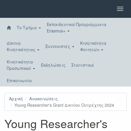
Παράκαμψη
προς
Toggl
το
navig
κυρίως
Εκπαιδευτικά Προγράμματα
περιεχόμενο
Το Τμήμα
Erasmus+
Δίκτυα
Κινητικότητα
Συντονιστές
Κινητικότητας
Φοιτητών
Κινητικότητα
Εκδηλώσεις
Στατιστικά
Προσωπικού
Επικοινωνία
Αρχική
Ανακοινώσεις
Young Researcher's Grant Δικτύου Ουτρέχτης 2024
Young Researcher's