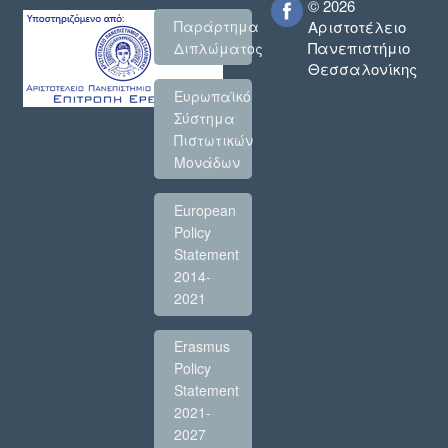
© 2026
Παράρτημα
Αριστοτέλειο
Πανεπιστήμιο
Διπλώματος
Θεσσαλονίκης
Ευρωπαϊκό
Σύστημα
Πιστωτικών
Μονάδων
European
Policy
Statement
2014-
2021
Erasmus
Policy
Statement
2021-
2027