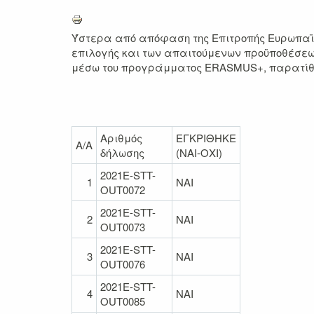
Ύστερα από απόφαση της Επιτροπής Ευρωπαϊκώ
επιλογής και των απαιτούμενων προϋποθέσεων
μέσω του προγράμματος ERASMUS+, παρατίθεν
Αριθμός
ΕΓΚΡΙΘΗΚΕ
A/A
δήλωσης
(ΝΑΙ-ΟΧΙ)
2021E-STT-
1
NAI
OUT0072
2021E-STT-
2
NAI
OUT0073
2021E-STT-
3
NAI
OUT0076
2021E-STT-
4
NAI
OUT0085