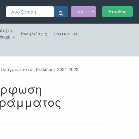
Φόρμα
Είσοδος
αναζήτησης
Αναζήτηση
κότητα
Εκδηλώσεις
Στατιστικά
πικού
 Προγράμματος Erasmus+ 2021-2023
όρφωση
γράμματος