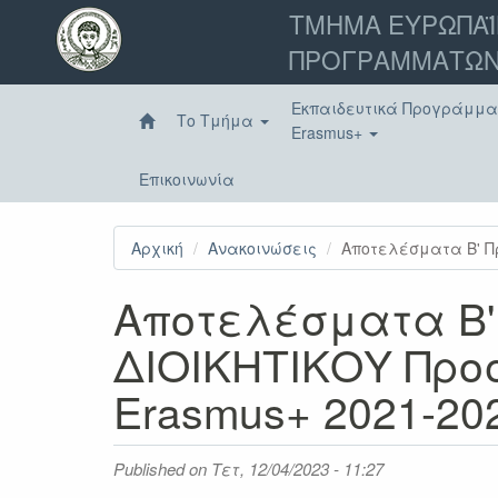
Παράκαμψη
ΤΜΗΜΑ ΕΥΡΩΠΑΪ
προς
ΠΡΟΓΡΑΜΜΑΤΩΝ
το
κυρίως
περιεχόμενο
Εκπαιδευτικά Προγράμμ
Το Τμήμα
Erasmus+
Επικοινωνία
Αρχική
Ανακοινώσεις
Αποτελέσματα B' Π
Αποτελέσματα B'
ΔΙΟΙΚΗΤΙΚΟΥ Προ
Erasmus+ 2021-20
Published on
Τετ, 12/04/2023 - 11:27