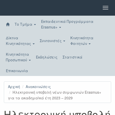
Παράκαμψη
προς
Toggl
το
navig
κυρίως
Εκπαιδευτικά Προγράμματα
περιεχόμενο
Το Τμήμα
Erasmus+
Δίκτυα
Κινητικότητα
Συντονιστές
Κινητικότητας
Φοιτητών
Κινητικότητα
Εκδηλώσεις
Στατιστικά
Προσωπικού
Επικοινωνία
Αρχική
Ανακοινώσεις
Ηλεκτρονική υποβολή νέων συμφωνιών Erasmus+
για τα ακαδημαϊκά έτη 2023 – 2029
Ηλεκτρονική υποβολή