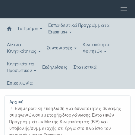
Παράκαμψη
προς
Toggl
το
navig
κυρίως
Εκπαιδευτικά Προγράμματα
περιεχόμενο
Το Τμήμα
Erasmus+
Δίκτυα
Κινητικότητα
Συντονιστές
Κινητικότητας
Φοιτητών
Κινητικότητα
Εκδηλώσεις
Στατιστικά
Προσωπικού
Επικοινωνία
Αρχική
Ενημερωτική εκδήλωση για δυνατότητες σύναψης
συμφωνιών,συμμετοχής/διοργάνωσης Εντατικών
Προγραμμάτων Μικτής Κινητικότητας (BiP) και
υποβολής/συμμετοχής σε έργα στο πλαίσιο του
προγράμματος Erasmus+