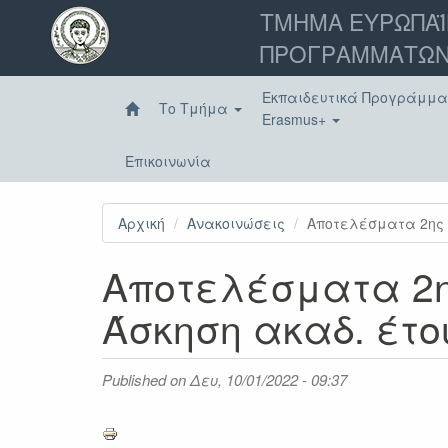
Παράκαμψη
ΤΜΗΜΑ ΕΥΡΩΠΑΪ
προς
ΠΡΟΓΡΑΜΜΑΤΩΝ
το
κυρίως
περιεχόμενο
Εκπαιδευτικά Προγράμμ
Το Τμήμα
Erasmus+
Επικοινωνία
Αρχική
Ανακοινώσεις
Αποτελέσματα 2ης π
Αποτελέσματα 2η
Άσκηση ακαδ. έτο
Published on
Δευ, 10/01/2022 - 09:37