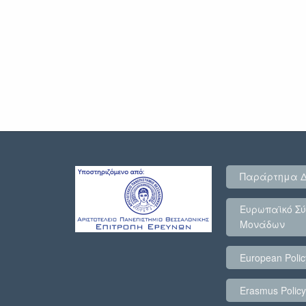
Παράρτημα 
Ευρωπαϊκό Σύ
Μονάδων
European Poli
Erasmus Polic