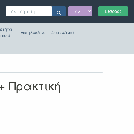
Φόρμα
Είσοδος
αναζήτησης
Αναζήτηση
κότητα
Εκδηλώσεις
Στατιστικά
πικού
+ Πρακτική