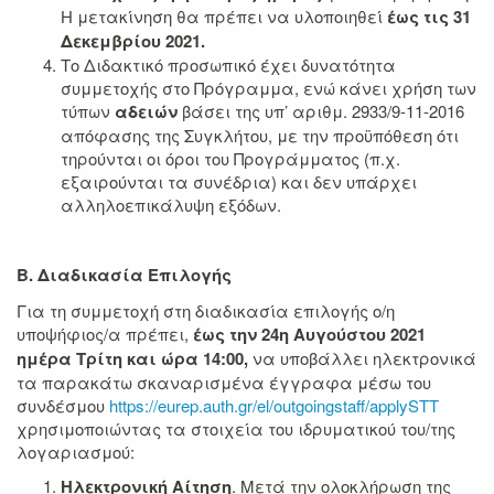
Η μετακίνηση θα πρέπει να υλοποιηθεί
έως τις
31
Δεκεμβρίου 2021.
Το Διδακτικό προσωπικό έχει δυνατότητα
συμμετοχής στο Πρόγραμμα, ενώ κάνει χρήση των
τύπων
αδειών
βάσει της υπ’ αριθμ. 2933/9-11-2016
απόφασης της Συγκλήτου, με την προϋπόθεση ότι
τηρούνται οι όροι του Προγράμματος (π.χ.
εξαιρούνται τα συνέδρια) και δεν υπάρχει
αλληλοεπικάλυψη εξόδων.
Β. Διαδικασία Επιλογής
Για τη συμμετοχή στη διαδικασία επιλογής ο/η
υποψήφιος/α πρέπει,
έως την
24η Αυγούστου 2021
ημέρα Τρίτη και ώρα 14:00,
να υποβάλλει ηλεκτρονικά
τα παρακάτω σκαναρισμένα έγγραφα μέσω του
συνδέσμου
https://eurep.auth.gr/el/outgoingstaff/applySTT
χρησιμοποιώντας τα στοιχεία του ιδρυματικού του/της
λογαριασμού:
Ηλεκτρονική Αίτηση
. Μετά την ολοκλήρωση της