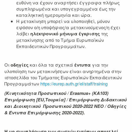
ευθύνη να έχουν αναρτήσει έγγραφα πλήρως
συμπληρωμένα και υπογεγραμμένα έως την
καταληκτική ημερομηνία και ώρα.
Η μετακίνηση μπορεί να υλοποιηθεί, μόνον
εφόσον ο/η υποψήφιος/α μετακινούμενος/η έχει
λάβει
ηλεκτρονικό μήνυμα έγκρισης
της
μετακίνησης από το Τμήμα Ευρωπαϊκών
Εκπαιδευτικών Προγραμμάτων.
Οι
οδηγίες
και όλα τα σχετικά
έντυπα
για την
υλοποίηση των μετακινήσεων είναι ανηρτημένα στην
ιστοσελίδα του Τμήματος Ευρωπαϊκών Εκπαιδευτικών
Προγραμμάτων
https://eurep.auth.gr/el/staff/training
(Κινητικότητα Προσωπικού /
Erasmus
+ (
KA
103)
Επιμόρφωση [
EU
,Τουρκία] / Επιμόρφωση Διδακτικού
και Διοικητικού Προσωπικού 2020-2022 ΝΕΟ / Οδηγίες
& Έντυπα Επιμόρφωσης 2020-2022).
Η μη συμπλήρωση των σωστών εντύπων αποτελεί