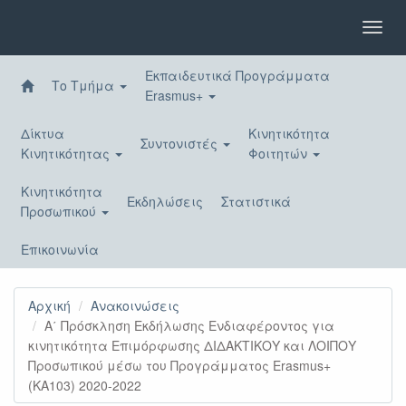
Παράκαμψη
προς
Toggl
το
navig
κυρίως
Εκπαιδευτικά Προγράμματα
περιεχόμενο
Το Τμήμα
Erasmus+
Δίκτυα
Κινητικότητα
Συντονιστές
Κινητικότητας
Φοιτητών
Κινητικότητα
Εκδηλώσεις
Στατιστικά
Προσωπικού
Επικοινωνία
Αρχική
Ανακοινώσεις
Α΄ Πρόσκληση Εκδήλωσης Ενδιαφέροντος για
κινητικότητα Επιμόρφωσης ΔΙΔΑΚΤΙΚΟΥ και ΛΟΙΠΟΥ
Προσωπικού μέσω του Προγράμματος Erasmus+
(KA103) 2020-2022