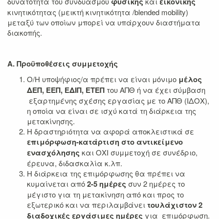
δυνατότητα του συνδυασμού
φυσικής
και
εικονικής
κινητικότητας (μεικτή κινητικότητα /blended mobility)
μεταξύ των οποίων μπορεί να υπάρχουν διαστήματα
διακοπής.
Α. Προϋποθέσεις συμμετοχής
Ο/Η υποψήφιος/α πρέπει να είναι μόνιμο
μέλος
ΔΕΠ, ΕΕΠ, ΕΔΙΠ, ΕΤΕΠ
του ΑΠΘ ή να έχει σύμβαση
εξαρτημένης σχέσης εργασίας με το ΑΠΘ (ΙΔΟΧ),
η οποία να είναι σε ισχύ κατά τη διάρκεια της
μετακίνησης.
Η δραστηριότητα να αφορά αποκλειστικά σε
επιμόρφωση-κατάρτιση στο αντικείμενο
ενασχόλησης
και ΟΧΙ συμμετοχή σε συνέδριο,
έρευνα, διδασκαλία κ.λπ.
Η διάρκεια της επιμόρφωσης θα πρέπει να
κυμαίνεται από
2-5 ημέρες
συν 2 ημέρες το
μέγιστο για τη μετακίνηση από και προς το
εξωτερικό και να περιλαμβάνει
τουλάχιστον 2
διαδοχικές εργάσιμες ημέρες
για επιμόρφωση.