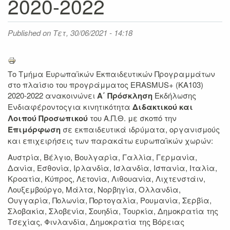
2020-2022
Published on
Τετ, 30/06/2021 - 14:18
Το Τμήμα Ευρωπαϊκών Εκπαιδευτικών Προγραμμάτων
στο πλαίσιο του προγράμματος ERASMUS+ (KA103)
2020-2022 ανακοινώνει
Α΄ Πρόσκληση
Εκδήλωσης
Ενδιαφέροντοςγια κινητικότητα
Διδακτικού και
Λοιπού Προσωπικού
του Α.Π.Θ. με σκοπό την
Επιμόρφωση
σε εκπαιδευτικά ιδρύματα, οργανισμούς
και επιχειρήσεις των παρακάτω ευρωπαϊκών χωρών:
Αυστρία, Βέλγιο, Βουλγαρία, Γαλλία, Γερμανία,
Δανία, Εσθονία, Ιρλανδία, Ισλανδία, Ισπανία, Ιταλία,
Κροατία, Κύπρος, Λετονία, Λιθουανία, Λιχτενστάιν,
Λουξεμβούργο, Μάλτα, Νορβηγία, Ολλανδία,
Ουγγαρία, Πολωνία, Πορτογαλία, Ρουμανία, Σερβία,
Σλοβακία, Σλοβενία, Σουηδία, Τουρκία, Δημοκρατία της
Τσεχίας, Φινλανδία, Δημοκρατία της Βόρειας