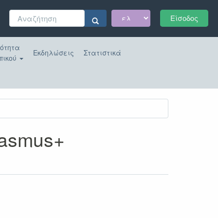
Φόρμα
Είσοδος
αναζήτησης
Αναζήτηση
κότητα
Εκδηλώσεις
Στατιστικά
πικού
rasmus+