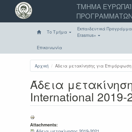
Παράκαμψη
ΤΜΗΜΑ ΕΥΡΩΠΑΪ
προς
ΠΡΟΓΡΑΜΜΑΤΩΝ
το
κυρίως
περιεχόμενο
Εκπαιδευτικά Προγράμμ
Το Τμήμα
Erasmus+
Επικοινωνία
Αρχική
Άδεια μετακίνησης για Επιμόρφωση - 
Άδεια μετακίνηση
International 2019-
Attachments:
Άδεια μετακίνησης 2019-2021